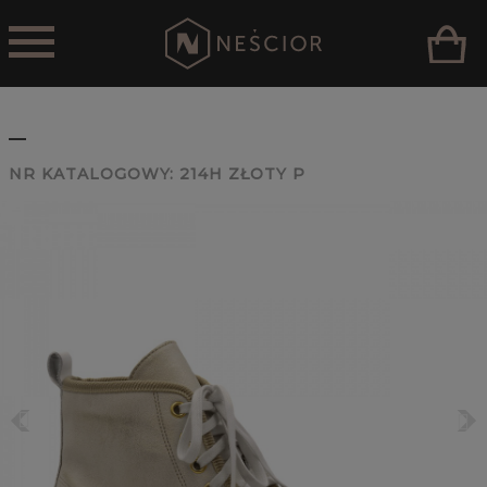
_
NR KATALOGOWY:
214H ZŁOTY P