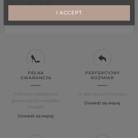
36
37
38
39
40
I ACCEPT
449,00 zł
PEŁNA
PERFEKCYJNY
GWARANCJA
ROZMIAR
Pełna 24-miesięczna
14 dni na zwrot towaru
gwarancja na wszystkie
Dowiedz się więcej
modele
Dowiedz się więcej