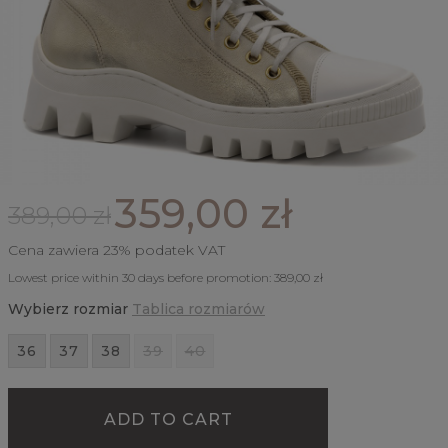
359,00 zł
389,00 zł
Cena zawiera 23% podatek VAT
Lowest price within 30 days before promotion:
389,00 zł
Wybierz rozmiar
Tablica rozmiarów
36
37
38
39
40
ADD TO CART