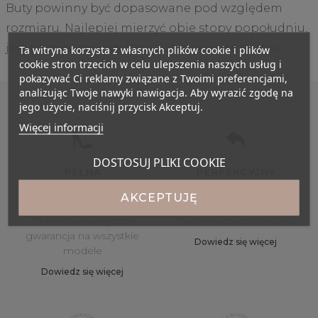
Buty powinny być dopasowane pod względem
rozmiaru. Najlepiej mierzyć obie stopy popołudniu,
jest to gwarancją dobrze dobranego rozmiaru.
Ta witryna korzysta z własnych plików cookie i plików
cookie stron trzecich w celu ulepszenia naszych usług i
pokazywać Ci reklamy związane z Twoimi preferencjami,
analizując Twoje nawyki nawigacja. Aby wyrazić zgodę na
jego użycie, naciśnij przycisk Akceptuj.
Więcej informacji
DOSTOSUJ PLIKI COOKIE
PEŁNA
PERFEKCYJNY
GWARANCJA
ROZMIAR
AKCEPTUJĘ
Pełna 24-miesięczna
14 dni na zwrot towaru
gwarancja na wszystkie
Dowiedz się więcej
modele
Dowiedz się więcej