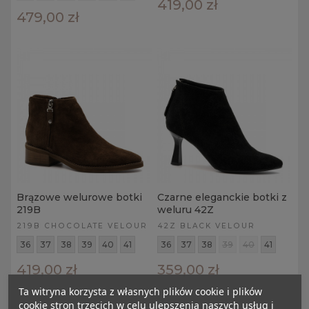
419,00 zł
479,00 zł
Brązowe welurowe botki
Czarne eleganckie botki z
219B
weluru 42Z
219B CHOCOLATE VELOUR
42Z BLACK VELOUR
36
37
38
39
40
41
36
37
38
39
40
41
419,00 zł
359,00 zł
Ta witryna korzysta z własnych plików cookie i plików
cookie stron trzecich w celu ulepszenia naszych usług i