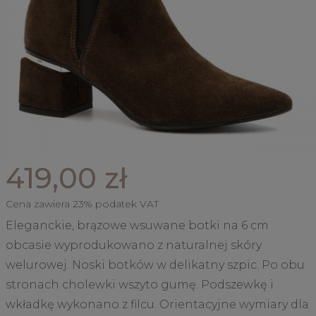
419,00 zł
Cena zawiera 23% podatek VAT
Eleganckie, brązowe wsuwane botki na 6 cm
obcasie wyprodukowano z naturalnej skóry
welurowej. Noski botków w delikatny szpic. Po obu
stronach cholewki wszyto gumę. Podszewkę i
wkładkę wykonano z filcu. Orientacyjne wymiary dla