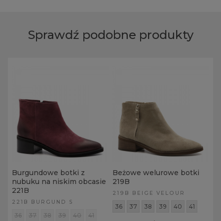
Sprawdź podobne produkty
Burgundowe botki z
Beżowe welurowe botki
nubuku na niskim obcasie
219B
221B
219B BEIGE VELOUR
221B BURGUND S
36
37
38
39
40
41
36
37
38
39
40
41