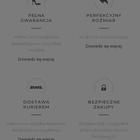
PEŁNA
PERFEKCYJNY
GWARANCJA
ROZMIAR
Pełna 24-miesięczna
14 dni na zwrot towaru
gwarancja na wszystkie
Dowiedz się więcej
modele
Dowiedz się więcej
DOSTAWA
BEZPIECZNE
KURIEREM
ZAKUPY
Darmowa wysyłka kurierem
Bezpieczne i wygodne
dla przelewu zwykłego
płatności internetowe
Przelewy24
Dowiedz się więcej