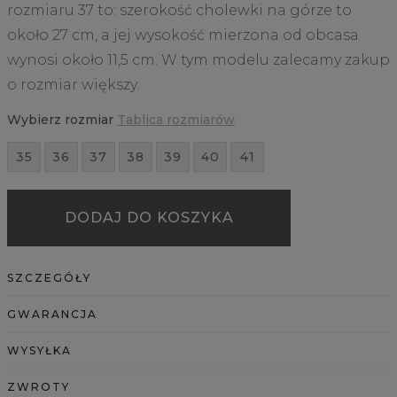
rozmiaru 37 to: szerokość cholewki na górze to
około 27 cm, a jej wysokość mierzona od obcasa
wynosi około 11,5 cm. W tym modelu zalecamy zakup
o rozmiar większy.
Wybierz rozmiar
Tablica rozmiarów
35
36
37
38
39
40
41
DODAJ DO KOSZYKA
SZCZEGÓŁY
GWARANCJA
WYSYŁKA
ZWROTY