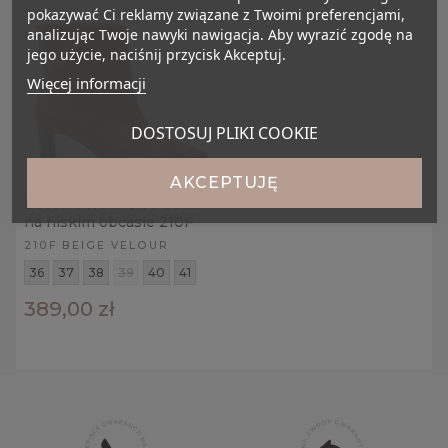
pokazywać Ci reklamy związane z Twoimi preferencjami,
analizując Twoje nawyki nawigacja. Aby wyrazić zgodę na
jego użycie, naciśnij przycisk Akceptuj.
Więcej informacji
DOSTOSUJ PLIKI COOKIE
AKCEPTUJĘ
Beżowe welurowe botki
na niskim obcasie 210F
210F BEIGE VELOUR
36
37
38
39
40
41
389,00 zł