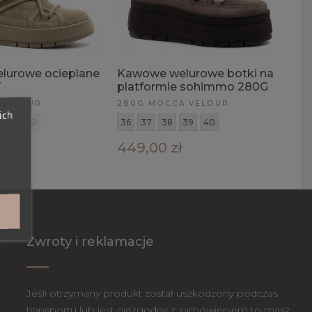
lurowe ocieplane
Kawowe welurowe botki na
T
platformie sohimmo 280G
 VELOUR
280G MOCCA VELOUR
ich
39
40
36
37
38
39
40
ł
449,00 zł
Zwroty i reklamacje
Jeśli otrzymany produkt został uszkodzony podczas
transportu lub jest niezgodny z zamówieniem to masz