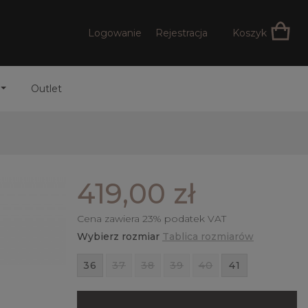
Logowanie
Rejestracja
Koszyk
Outlet
419,00 zł
Cena zawiera 23% podatek VAT
Wybierz rozmiar
Tablica rozmiarów
36
37
38
39
40
41