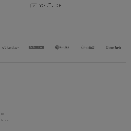
YouTube
ona
 oraz