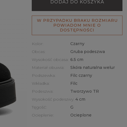
DODAJ DO KOSZYKA
W PRZYPADKU BRAKU ROZMIARU
POWIADOM MNIE O
DOSTĘPNOŚCI
Kolor:
Czarny
Obcas:
Gruba podeszwa
Wysokość obcasa:
6.5 cm
Materiał obuwia:
Skóra naturalna welur
Podszewka:
Filc czarny
Wkładka:
Filc
Podeszwa:
Tworzywo TR
Wysokość podeszwy:
4 cm
Tęgość:
G
Ocieplenie:
Ocieplone