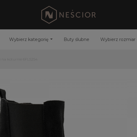
Wybierz kategorię
Buty ślubne
Wybierz rozmiar
i na koturnie 6FL5254