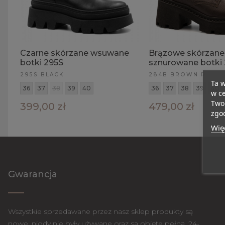
Czarne skórzane wsuwane
Brązowe skórzane
botki 295S
sznurowane botki
295S BLACK
284B BROWN R
Ta w
36
37
38
39
40
36
37
38
39
40
w ce
Twoi
399,00 zł
479,00 zł
zgod
Więc
Gwarancja
Wszystkie sprzedawane przez nasz sklep produkty są
nowe, nigdy nie były używane oraz są objęte pełną, 24-