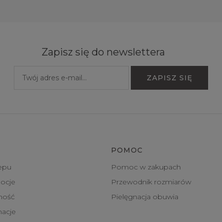
Zapisz się do newslettera
POMOC
epu
Pomoc w zakupach
ocje
Przewodnik rozmiarów
tność
Pielęgnacja obuwia
macje