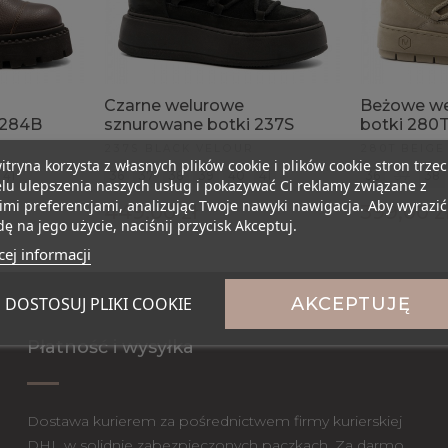
Czarne welurowe
Beżowe we
 284B
sznurowane botki 237S
botki 280
237S BLACK VELOUR
280T BEIGE
itryna korzysta z własnych plików cookie i plików cookie stron trzec
41
36
37
38
39
40
41
36
37
38
lu ulepszenia naszych usług i pokazywać Ci reklamy związane z
mi preferencjami, analizując Twoje nawyki nawigacja. Aby wyrazić
449,00 zł
399,00 z
ę na jego użycie, naciśnij przycisk Akceptuj.
ej informacji
DOSTOSUJ PLIKI COOKIE
AKCEPTUJĘ
Płatność i wysyłka
Dostawa kurierem za pośrednictwem firmy kurierskiej
DHL w solidnie zabezpieczonych paczkach. Za darmo