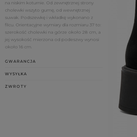
na niskim koturnie. Od zewnętrznej strony
cholewki wszyto gumę, od wewnętrznej
suwak. Podszewkę i wkładkę wykonano z
filcu. Orientacyjne wymiary dla rozmiaru 37 to:
szerokość cholewki na górze około 28 cm, a
jej wysokość mierzona od podeszwy wynosi
około 16 cm.
GWARANCJA
WYSYŁKA
ZWROTY