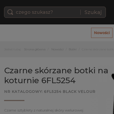
Szukaj
Nowości
Jesteś tutaj:
Strona główna
Nowości
Botki
Czarne skórzane botk
Czarne skórzane botki na
koturnie 6FL5254
NR KATALOGOWY:
6FL5254 BLACK VELOUR
Czarne sztyblety z naturalnej skóry welurowej