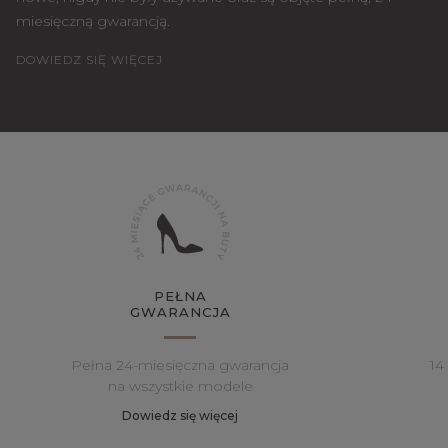
miesięczną gwarancją.
DOWIEDZ SIĘ WIĘCEJ
PEŁNA
GWARANCJA
Pełna 24-miesięczna gwarancja
14
na wszystkie modele
Dowiedz się więcej