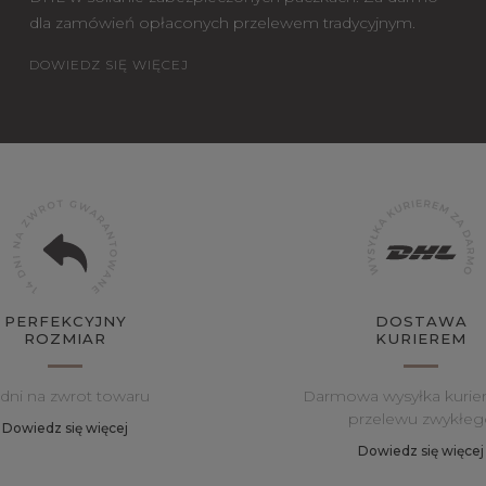
dla zamówień opłaconych przelewem tradycyjnym.
DOWIEDZ SIĘ WIĘCEJ
PERFEKCYJNY
DOSTAWA
ROZMIAR
KURIEREM
 dni na zwrot towaru
Darmowa wysyłka kurie
przelewu zwykłeg
Dowiedz się więcej
Dowiedz się więcej