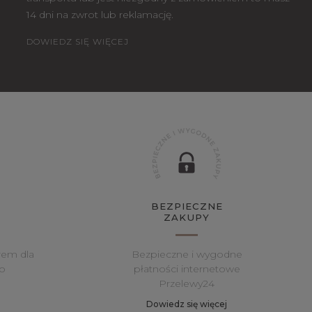
14 dni na zwrot lub reklamację.
DOWIEDZ SIĘ WIĘCEJ
BEZPIECZNE
ZAKUPY
rem dla
Bezpieczne i wygodne
o
płatności internetowe
Przelewy24
Dowiedz się więcej