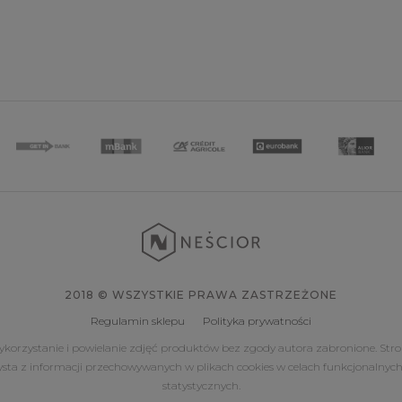
2018 © WSZYSTKIE PRAWA ZASTRZEŻONE
Regulamin sklepu
Polityka prywatności
korzystanie i powielanie zdjęć produktów bez zgody autora zabronione. Str
ysta z informacji przechowywanych w plikach cookies w celach funkcjonalnych
statystycznych.