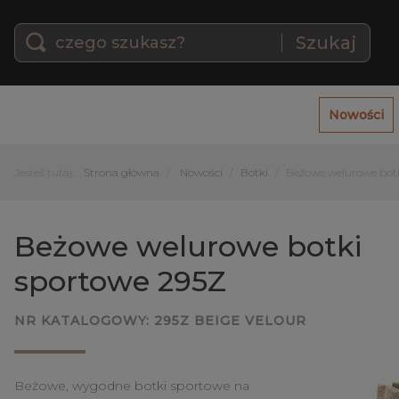
Szukaj
Nowości
Jesteś tutaj:
Strona główna
Nowości
Botki
Beżowe welurowe botk
Beżowe welurowe botki
sportowe 295Z
NR KATALOGOWY:
295Z BEIGE VELOUR
Beżowe, wygodne botki sportowe na