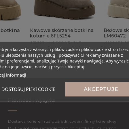
botki na
Kawowe skórzane botki na
Beżowe sk
koturnie 6FL5254
LM60472
6FL5254 MOCCA VELOUR
LM60472 BE
itryna korzysta z własnych plików cookie i plików cookie stron trzec
41
36
37
38
39
40
41
36
37
38
lu ulepszenia naszych usług i pokazywać Ci reklamy związane z
419,00 zł
2
mi preferencjami, analizując Twoje nawyki nawigacja. Aby wyrazić
479,00 zł
ę na jego użycie, naciśnij przycisk Akceptuj.
ej informacji
DOSTOSUJ PLIKI COOKIE
AKCEPTUJĘ
Płatność i wysyłka
Dostawa kurierem za pośrednictwem firmy kurierskiej
DHL w solidnie zabezpieczonych paczkach. Za darmo