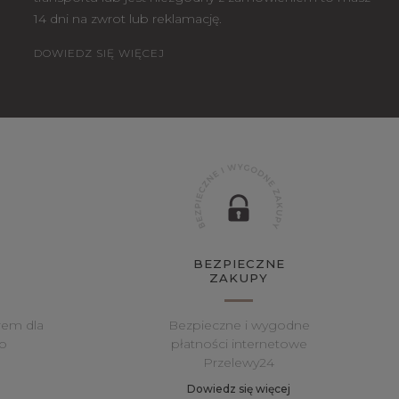
14 dni na zwrot lub reklamację.
DOWIEDZ SIĘ WIĘCEJ
BEZPIECZNE
ZAKUPY
rem dla
Bezpieczne i wygodne
o
płatności internetowe
Przelewy24
Dowiedz się więcej