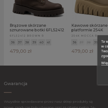
Brązowe skórzane
Kawowe skórzane 
sznurowane botki 6FL52412
platformie 254K
6FL52412 BROWN R
254K MOCCA R
Ta w
36
37
38
39
40
41
36
37
38
39
40
w ce
479,00 zł
479,00 zł
Twoi
zgod
Więc
Gwarancja
Wszystkie sprzedawane przez nasz sklep produkty są
nowe, nigdy nie były używane oraz są objęte pełną, 24-