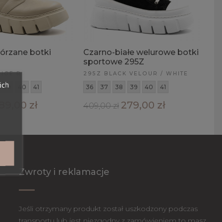
órzane botki
Czarno-białe welurowe botki
sportowe 295Z
IGE R
295Z BLACK VELOUR / WHITE
ich
39
40
41
36
37
38
39
40
41
89,00 zł
279,00 zł
409,00 zł
Zwroty i reklamacje
Jeśli otrzymany produkt został uszkodzony podczas
transportu lub jest niezgodny z zamówieniem to masz