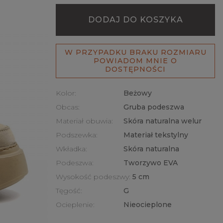
DODAJ DO KOSZYKA
W PRZYPADKU BRAKU ROZMIARU
POWIADOM MNIE O
DOSTĘPNOŚCI
Kolor:
Beżowy
Obcas:
Gruba podeszwa
Materiał obuwia:
Skóra naturalna welur
Podszewka:
Materiał tekstylny
Wkładka:
Skóra naturalna
Podeszwa:
Tworzywo EVA
Wysokość podeszwy:
5 cm
Tęgość:
G
Ocieplenie:
Nieocieplone