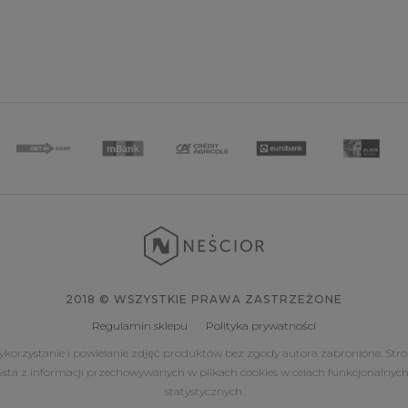
2018 © WSZYSTKIE PRAWA ZASTRZEŻONE
Regulamin sklepu
Polityka prywatności
korzystanie i powielanie zdjęć produktów bez zgody autora zabronione. Str
ysta z informacji przechowywanych w plikach cookies w celach funkcjonalnych
statystycznych.