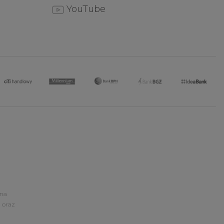
YouTube
ona
 oraz