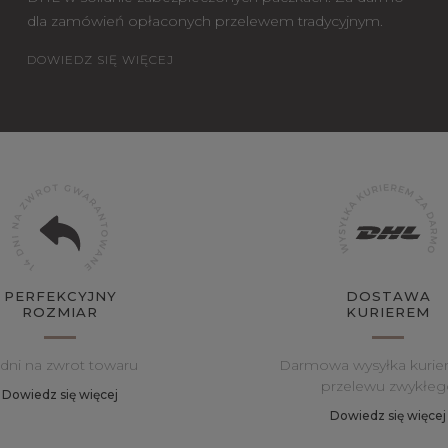
dla zamówień opłaconych przelewem tradycyjnym.
DOWIEDZ SIĘ WIĘCEJ
PERFEKCYJNY
DOSTAWA
ROZMIAR
KURIEREM
 dni na zwrot towaru
Darmowa wysyłka kurie
przelewu zwykłeg
Dowiedz się więcej
Dowiedz się więcej