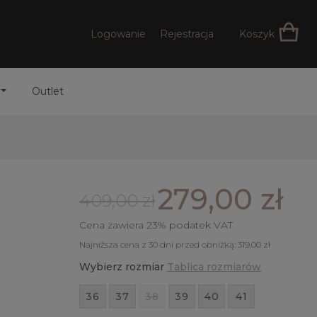
Logowanie
Rejestracja
Koszyk
Outlet
279,00 zł
409,00 zł
Cena zawiera 23% podatek VAT
Najniższa cena z 30 dni przed obniżką:
319,00 zł
Wybierz rozmiar
Tablica rozmiarów
36
37
38
39
40
41