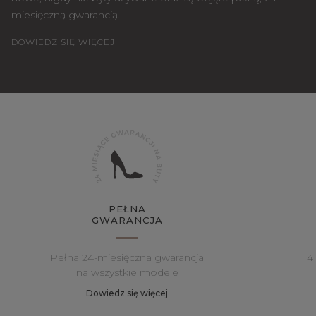
miesięczną gwarancją.
DOWIEDZ SIĘ WIĘCEJ
PEŁNA
GWARANCJA
Pełna 24-miesięczna gwarancja
14
na wszystkie modele
Dowiedz się więcej