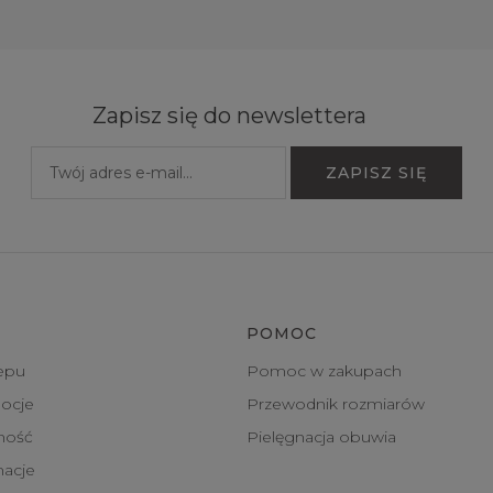
Zapisz się do newslettera
POMOC
epu
Pomoc w zakupach
ocje
Przewodnik rozmiarów
tność
Pielęgnacja obuwia
macje