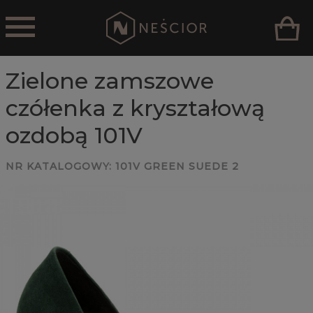
Zielone zamszowe
czółenka z kryształową
ozdobą 101V
NR KATALOGOWY:
101V GREEN SUEDE 2