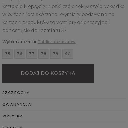
kształcie klepsydry. Noski czółenek w szpic. Wkładka
w butach jest skórzana. Wymiary podawane na
kartach produktów to wymiary orientacyjne i
odnoszą się do rozmiaru 37.
Wybierz rozmiar
Tablica rozmiarów
35
36
37
38
39
40
DODAJ DO KOSZYKA
SZCZEGÓŁY
GWARANCJA
WYSYŁKA
ZWROTY