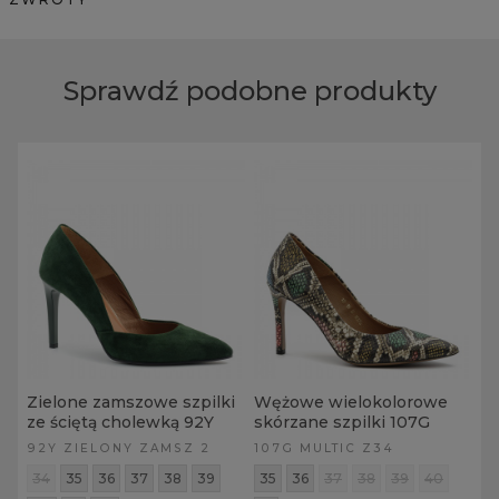
Sprawdź podobne produkty
Zielone zamszowe szpilki
Wężowe wielokolorowe
ze ściętą cholewką 92Y
skórzane szpilki 107G
92Y ZIELONY ZAMSZ 2
107G MULTIC Z34
34
35
36
37
38
39
35
36
37
38
39
40