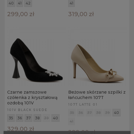
40
41
42
41
299,00 zł
319,00 zł
Czarne zamszowe
Beżowe skórzane szpilki z
czółenka z kryształową
łańcuchem 107T
ozdobą 101V
107T LATTE 01
101V BLACK SUEDE
35
36
37
38
39
40
35
36
37
38
39
40
41
329,00 zł
299,00 zł