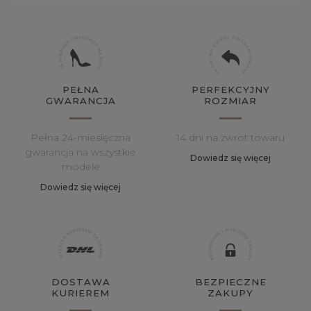
PEŁNA
PERFEKCYJNY
GWARANCJA
ROZMIAR
Pełna 24-miesięczna
14 dni na zwrot towaru
gwarancja na wszystkie
Dowiedz się więcej
modele
Dowiedz się więcej
DOSTAWA
BEZPIECZNE
KURIEREM
ZAKUPY