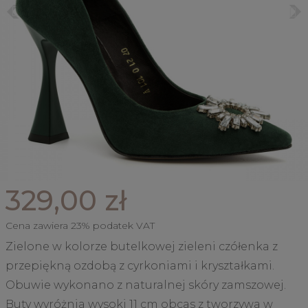
329,00 zł
Cena zawiera 23% podatek VAT
Zielone w kolorze butelkowej zieleni czółenka z
przepiękną ozdobą z cyrkoniami i kryształkami.
Obuwie wykonano z naturalnej skóry zamszowej.
Buty wyróżnia wysoki 11 cm obcas z tworzywa w