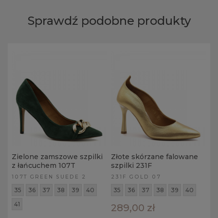
Sprawdź podobne produkty
Zielone zamszowe szpilki
Złote skórzane falowane
z łańcuchem 107T
szpilki 231F
107T GREEN SUEDE 2
231F GOLD 07
35
36
37
38
39
40
35
36
37
38
39
40
41
289,00 zł