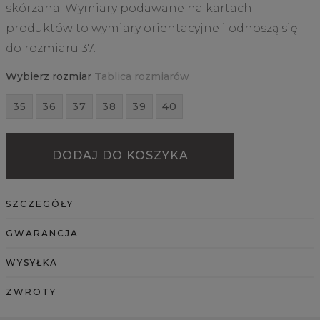
skórzana. Wymiary podawane na kartach
produktów to wymiary orientacyjne i odnoszą się
do rozmiaru 37.
Wybierz rozmiar
Tablica rozmiarów
35
36
37
38
39
40
DODAJ DO KOSZYKA
SZCZEGÓŁY
GWARANCJA
WYSYŁKA
ZWROTY