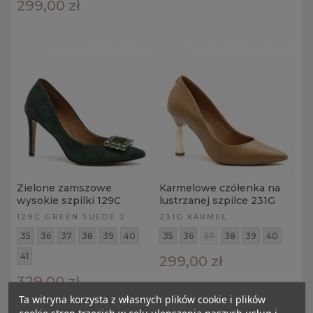
299,00 zł
Zielone zamszowe
Karmelowe czółenka na
wysokie szpilki 129C
lustrzanej szpilce 231G
129C GREEN SUEDE 2
231G KARMEL
35
36
37
38
39
40
35
36
37
38
39
40
41
299,00 zł
329,00 zł
Ta witryna korzysta z własnych plików cookie i plików
cookie stron trzecich w celu ulepszenia naszych usług i