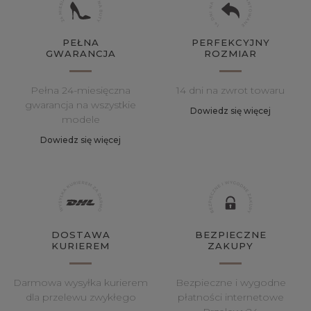
PEŁNA
PERFEKCYJNY
GWARANCJA
ROZMIAR
Pełna 24-miesięczna
14 dni na zwrot towaru
gwarancja na wszystkie
Dowiedz się więcej
modele
Dowiedz się więcej
DOSTAWA
BEZPIECZNE
KURIEREM
ZAKUPY
Darmowa wysyłka kurierem
Bezpieczne i wygodne
dla przelewu zwykłego
płatności internetowe