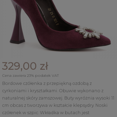
329,00 zł
Cena zawiera 23% podatek VAT
Bordowe czółenka z przepiękną ozdobą z
cyrkoniami i kryształkami. Obuwie wykonano z
naturalnej skóry zamszowej. Buty wyróżnia wysoki 11
cm obcas z tworzywa w kształcie klepsydry. Noski
czółenek w szpic. Wkładka w butach jest