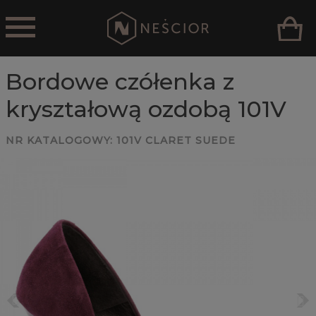
Bordowe czółenka z
kryształową ozdobą 101V
NR KATALOGOWY:
101V CLARET SUEDE