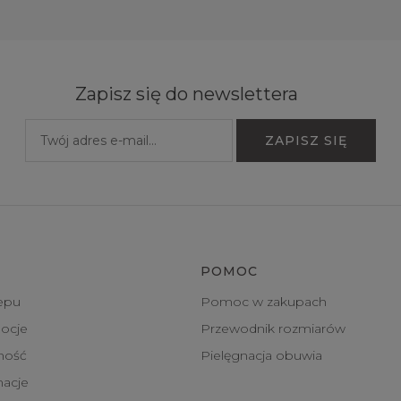
Zapisz się do newslettera
POMOC
epu
Pomoc w zakupach
ocje
Przewodnik rozmiarów
tność
Pielęgnacja obuwia
macje