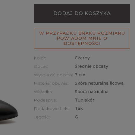
DODAJ DO KOSZYKA
W PRZYPADKU BRAKU ROZMIARU
POWIADOM MNIE O
DOSTĘPNOŚCI
Kolor:
Czarny
Obcas:
Średnie obcasy
Wysokość obcasa:
7 cm
Materiał obuwia:
Skóra naturalna licowa
Wkładka:
Skóra naturalna
Podeszwa:
Tuniskór
Dodatkowe fleki:
Tak
Tęgość:
G