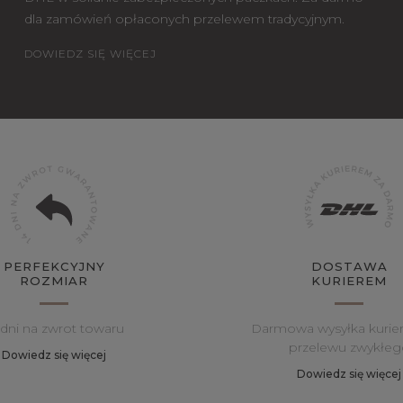
dla zamówień opłaconych przelewem tradycyjnym.
DOWIEDZ SIĘ WIĘCEJ
PERFEKCYJNY
DOSTAWA
ROZMIAR
KURIEREM
 dni na zwrot towaru
Darmowa wysyłka kurie
przelewu zwykłeg
Dowiedz się więcej
Dowiedz się więcej