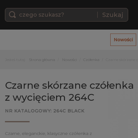
Szukaj
Nowości
Jesteś tutaj:
Strona główna
Nowości
Czółenka
Czarne skórzane 
Czarne skórzane czółenka
z wycięciem 264C
NR KATALOGOWY:
264C BLACK
Czarne, eleganckie, klasyczne czółenka z