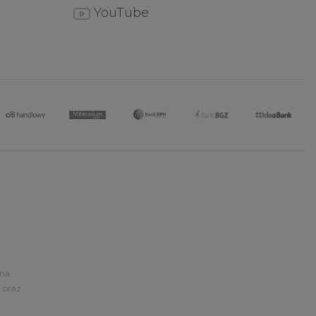
YouTube
ona
 oraz