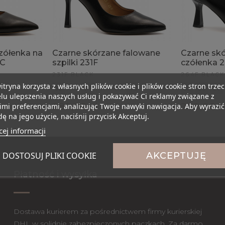
zółenka na
Czarne skórzane falowane
Czarne sk
8C
szpilki 231F
czółenka 
231F BLACK
264F BLACK
itryna korzysta z własnych plików cookie i plików cookie stron trzec
41
35
36
37
38
39
40
35
36
37
lu ulepszenia naszych usług i pokazywać Ci reklamy związane z
289,00 zł
299,00 z
mi preferencjami, analizując Twoje nawyki nawigacja. Aby wyrazić
ę na jego użycie, naciśnij przycisk Akceptuj.
ej informacji
DOSTOSUJ PLIKI COOKIE
AKCEPTUJĘ
Płatność i wysyłka
Dostawa kurierem za pośrednictwem firmy kurierskiej
DHL w solidnie zabezpieczonych paczkach. Za darmo