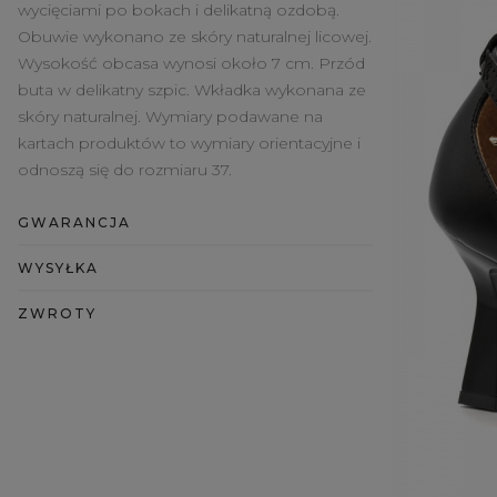
wycięciami po bokach i delikatną ozdobą.
Obuwie wykonano ze skóry naturalnej licowej.
Wysokość obcasa wynosi około 7 cm. Przód
buta w delikatny szpic. Wkładka wykonana ze
skóry naturalnej. Wymiary podawane na
kartach produktów to wymiary orientacyjne i
odnoszą się do rozmiaru 37.
GWARANCJA
WYSYŁKA
ZWROTY