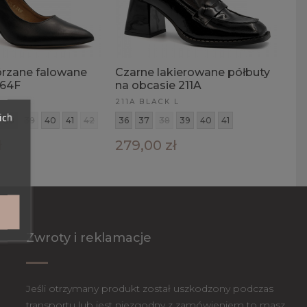
órzane falowane
Czarne lakierowane półbuty
264F
na obcasie 211A
211A BLACK L
ich
38
39
40
41
42
36
37
38
39
40
41
ł
279,00 zł
Zwroty i reklamacje
Jeśli otrzymany produkt został uszkodzony podczas
transportu lub jest niezgodny z zamówieniem to masz