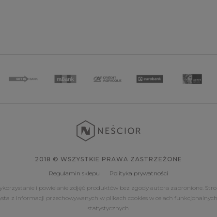
2018 © WSZYSTKIE PRAWA ZASTRZEŻONE
Regulamin sklepu
Polityka prywatności
korzystanie i powielanie zdjęć produktów bez zgody autora zabronione. Str
ysta z informacji przechowywanych w plikach cookies w celach funkcjonalnych
statystycznych.