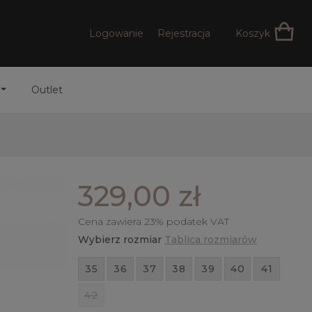
Logowanie
Rejestracja
Koszyk
Outlet
329,00 zł
Cena zawiera 23% podatek VAT
Wybierz rozmiar
Tablica rozmiarów
35
36
37
38
39
40
41
42