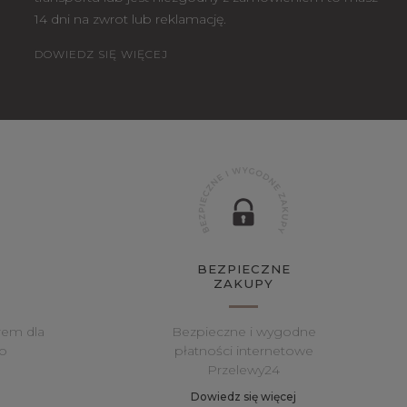
14 dni na zwrot lub reklamację.
DOWIEDZ SIĘ WIĘCEJ
BEZPIECZNE
ZAKUPY
rem dla
Bezpieczne i wygodne
o
płatności internetowe
Przelewy24
Dowiedz się więcej