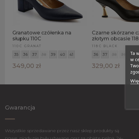
Granatowe czółenka na
Czarne skórzane c
słupku 110C
złotym obcasie 11
110C GRANAT
118C BLACK
Ta w
35
36
37
38
39
40
41
36
37
38
39
40
w ce
349,00 zł
329,00 zł
Twoi
zgod
Więc
Gwarancja
Wszystkie sprzedawane przez nasz sklep produkty są
nowe, nigdy nie były używane oraz są objęte pełną, 24-