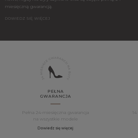
miesięczną gwarancją.
DOWIEDZ SIĘ WIĘCEJ
PEŁNA
GWARANCJA
Pełna 24-miesięczna gwarancja
14
na wszystkie modele
Dowiedz się więcej