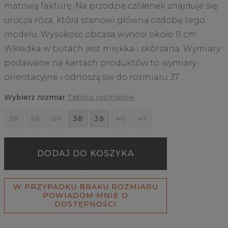
matową fakturę. Na przodzie czółenek znajduje się
urocza róża, która stanowi główną ozdobę tego
modelu. Wysokość obcasa wynosi około 11 cm.
Wkładka w butach jest miękka i skórzana. Wymiary
podawane na kartach produktów to wymiary
orientacyjne i odnoszą się do rozmiaru 37.
Wybierz rozmiar
Tablica rozmiarów
35
36
37
38
39
40
41
DODAJ DO KOSZYKA
W PRZYPADKU BRAKU ROZMIARU
POWIADOM MNIE O
DOSTĘPNOŚCI