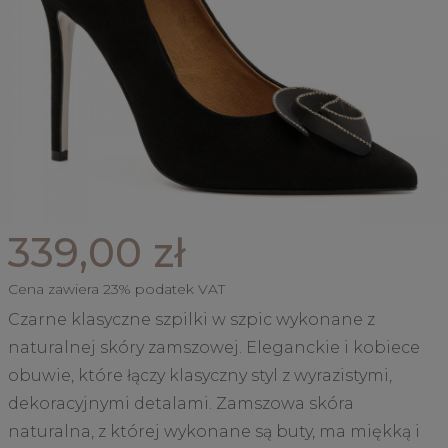
339,00 zł
Cena zawiera 23% podatek VAT
Czarne klasyczne szpilki w szpic wykonane z
naturalnej skóry zamszowej. Eleganckie i kobiece
obuwie, które łączy klasyczny styl z wyrazistymi,
dekoracyjnymi detalami. Zamszowa skóra
naturalna, z której wykonane są buty, ma miękką i