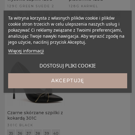
129C GREEN SUEDE 2
128G KARMEL
35
36
37
38
39
40
35
36
37
38
39
40
Ta witryna korzysta z własnych plików cookie i plików
cookie stron trzecich w celu ulepszenia naszych usług i
41
359,00 zł
pokazywać Ci reklamy związane z Twoimi preferencjami,
329,00 zł
analizując Twoje nawyki nawigacja. Aby wyrazić zgodę na
jego użycie, naciśnij przycisk Akceptuj.
Więcej informacji
DOSTOSUJ PLIKI COOKIE
AKCEPTUJĘ
Czarne skórzane szpilki z
kokardą 301C
301C BLACK
35
36
37
38
39
40