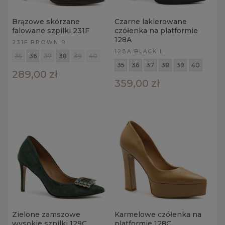
Brązowe skórzane
Czarne lakierowane
falowane szpilki 231F
czółenka na platformie
128A
231F BROWN R
128A BLACK L
35
36
37
38
39
40
35
36
37
38
39
40
289,00 zł
359,00 zł
Zielone zamszowe
Karmelowe czółenka na
wysokie szpilki 129C
platformie 128G