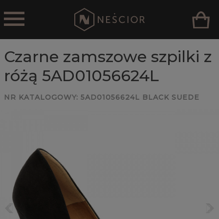
Czarne zamszowe szpilki z
różą 5AD01056624L
NR KATALOGOWY:
5AD01056624L BLACK SUEDE