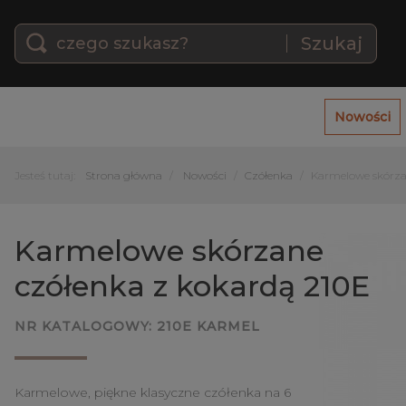
Szukaj
Nowości
Jesteś tutaj:
Strona główna
Nowości
Czółenka
Karmelowe skórza
Karmelowe skórzane
czółenka z kokardą 210E
NR KATALOGOWY:
210E KARMEL
Karmelowe, piękne klasyczne czółenka na 6