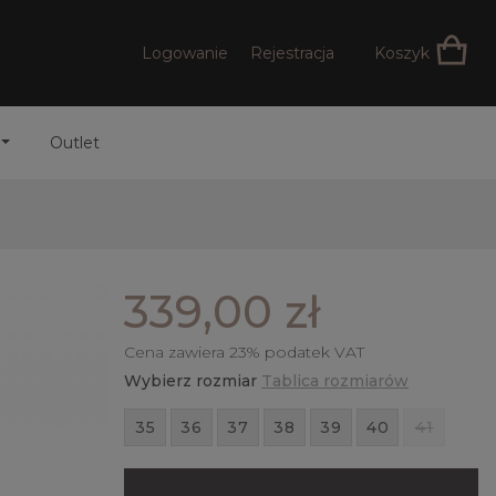
Logowanie
Rejestracja
Koszyk
Outlet
339,00 zł
Cena zawiera 23% podatek VAT
Wybierz rozmiar
Tablica rozmiarów
35
36
37
38
39
40
41