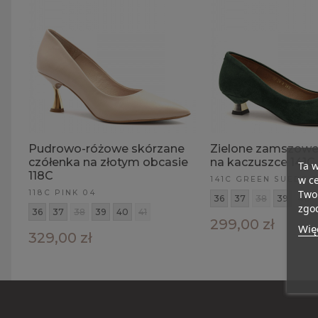
Pudrowo-różowe skórzane
Zielone zamszowe
czółenka na złotym obcasie
na kaczuszce 141C
Ta w
118C
w ce
141C GREEN SUEDE 2
Twoi
118C PINK 04
36
37
38
39
40
zgod
36
37
38
39
40
41
299,00 zł
Więc
329,00 zł