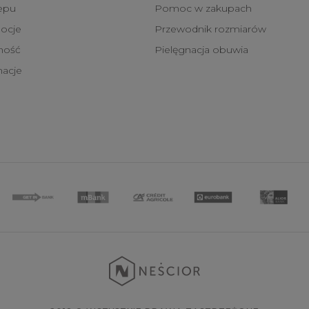
epu
Pomoc w zakupach
ocje
Przewodnik rozmiarów
tność
Pielęgnacja obuwia
macje