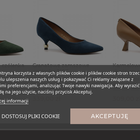
 czółenka
Granatowe zamszowe
Karmelowe
czółenka 210G
skośnym o
itryna korzysta z własnych plików cookie i plików cookie stron trzec
lu ulepszenia naszych usług i pokazywać Ci reklamy związane z
210G NAVY BLUE SUEDE
210H KARM
mi preferencjami, analizując Twoje nawyki nawigacja. Aby wyrazić
41
36
37
38
39
40
41
35
36
37
ę na jego użycie, naciśnij przycisk Akceptuj.
339,00 zł
309,00 z
ej informacji
DOSTOSUJ PLIKI COOKIE
AKCEPTUJĘ