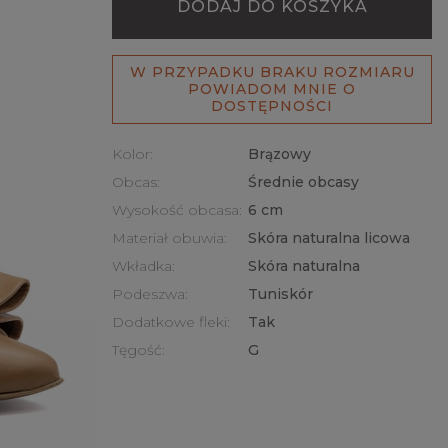
DODAJ DO KOSZYKA
W PRZYPADKU BRAKU ROZMIARU
POWIADOM MNIE O
DOSTĘPNOŚCI
Kolor:
Brązowy
Obcas:
Średnie obcasy
Wysokość obcasa:
6 cm
Materiał obuwia:
Skóra naturalna licowa
Wkładka:
Skóra naturalna
Podeszwa:
Tuniskór
Dodatkowe fleki:
Tak
Tęgość:
G