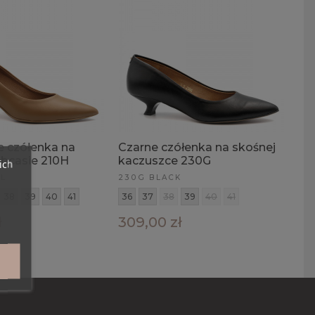
 czółenka na
Czarne czółenka na skośnej
bcasie 210H
kaczuszce 230G
ich
EL
230G BLACK
38
39
40
41
36
37
38
39
40
41
ł
309,00 zł