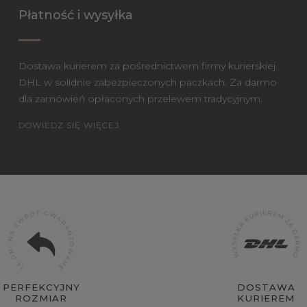
Płatność i wysyłka
Dostawa kurierem za pośrednictwem firmy kurierskiej
DHL w solidnie zabezpieczonych paczkach. Za darmo
dla zamówień opłaconych przelewem tradycyjnym.
DOWIEDZ SIĘ WIĘCEJ
PERFEKCYJNY
DOSTAWA
ROZMIAR
KURIEREM