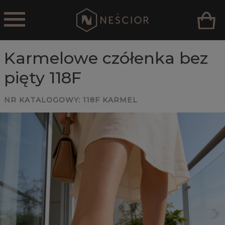
Karmelowe czółenka bez
pięty 118F
NR KATALOGOWY:
118F KARMEL