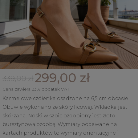
299,00 zł
339,00 zł
Cena zawiera 23% podatek VAT
Karmelowe czółenka osadzone na 6,5 cm obcasie.
Obuwie wykonano ze skóry licowej. Wkładka jest
skórzana. Noski w szpic ozdobiony jest złoto-
bursztynową ozdobą. Wymiary podawane na
kartach produktów to wymiary orientacyjne i