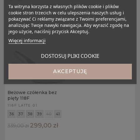
Ta witryna korzysta z własnych plików cookie i plików
329,00 zł
cookie stron trzecich w celu ulepszenia naszych usług i
pokazywać Ci reklamy związane z Twoimi preferencjami,
analizując Twoje nawyki nawigacja. Aby wyrazić zgodę na
jego użycie, naciśnij przycisk Akceptuj.
Więcej informacji
DOSTOSUJ PLIKI COOKIE
AKCEPTUJĘ
Beżowe czółenka bez
pięty 118F
118F LATTE 01
36
37
38
39
40
41
299,00 zł
339,00 zł