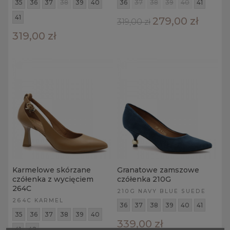
35
36
37
38
39
40
36
37
38
39
40
41
41
279,00 zł
319,00 zł
319,00 zł
Karmelowe skórzane
Granatowe zamszowe
czółenka z wycięciem
czółenka 210G
264C
210G NAVY BLUE SUEDE
264C KARMEL
36
37
38
39
40
41
35
36
37
38
39
40
339,00 zł
41
42