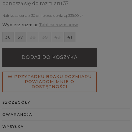
odnoszą się do rozmiaru 37.
Najniższa cena z 30 dni przed obniżką:
339,00 zł
Wybierz rozmiar
Tablica rozmiarów
36
37
38
39
40
41
DODAJ DO KOSZYKA
W PRZYPADKU BRAKU ROZMIARU
POWIADOM MNIE O
DOSTĘPNOŚCI
SZCZEGÓŁY
GWARANCJA
WYSYŁKA