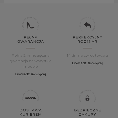
PEŁNA
PERFEKCYJNY
GWARANCJA
ROZMIAR
Pełna 24-miesięczna
14 dni na zwrot towaru
gwarancja na wszystkie
Dowiedz się więcej
modele
Dowiedz się więcej
DOSTAWA
BEZPIECZNE
KURIEREM
ZAKUPY