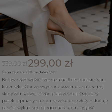
299,00 zł
339,00 zł
Cena zawiera 23% podatek VAT
Beżowe zamszowe czółenka na 6 cm obcasie typu
kaczuszka. Obuwie wyprodukowano z naturalnej
skóry zamszowej. Przód buta w szpic. Ozdobny
pasek zapinany na klamrę w kolorze złotym dodaje
całości szyku i kobiecego charakteru. Tęgość