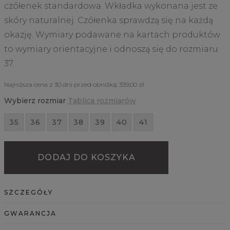
czółenek standardowa. Wkładka wykonana jest ze
skóry naturalnej. Czółenka sprawdzą się na każdą
okazję. Wymiary podawane na kartach produktów
to wymiary orientacyjne i odnoszą się do rozmiaru
37.
Najniższa cena z 30 dni przed obniżką:
339,00 zł
Wybierz rozmiar
Tablica rozmiarów
35
36
37
38
39
40
41
DODAJ DO KOSZYKA
SZCZEGÓŁY
GWARANCJA