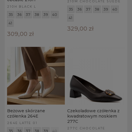
210M CHOCOLATE SUEDE
210H BLACK L
35
36
37
38
39
40
35
36
37
38
39
40
41
41
329,00 zł
309,00 zł
Beżowe skórzane
Czekoladowe czółenka z
czółenka 264E
kwadratowym noskiem
277C
264E LATTE 01
277C CHOCOLATE
35
36
37
38
39
40