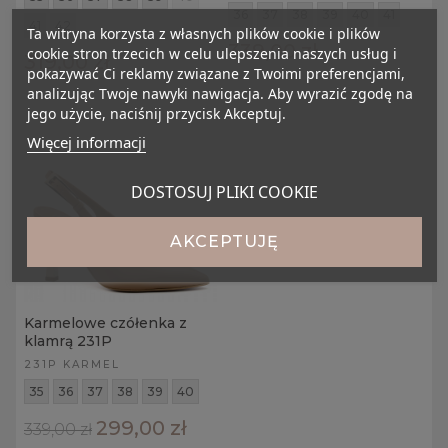
36
37
38
39
40
41
41
42
Ta witryna korzysta z własnych plików cookie i plików
339,00 zł
cookie stron trzecich w celu ulepszenia naszych usług i
319,00 zł
pokazywać Ci reklamy związane z Twoimi preferencjami,
analizując Twoje nawyki nawigacja. Aby wyrazić zgodę na
jego użycie, naciśnij przycisk Akceptuj.
Więcej informacji
DOSTOSUJ PLIKI COOKIE
AKCEPTUJĘ
Karmelowe czółenka z
klamrą 231P
231P KARMEL
35
36
37
38
39
40
299,00 zł
339,00 zł