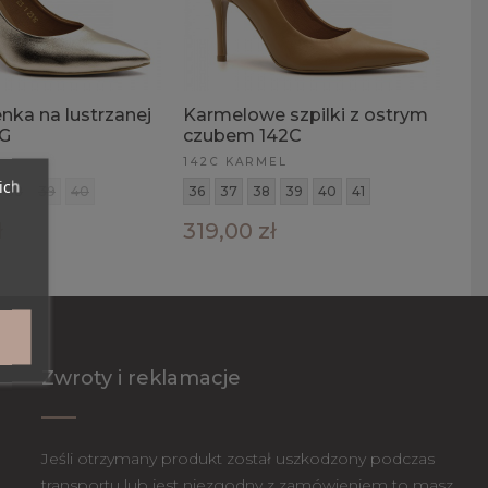
enka na lustrzanej
Karmelowe szpilki z ostrym
1G
czubem 142C
142C KARMEL
ich
38
39
40
36
37
38
39
40
41
ł
319,00 zł
Zwroty i reklamacje
Jeśli otrzymany produkt został uszkodzony podczas
transportu lub jest niezgodny z zamówieniem to masz