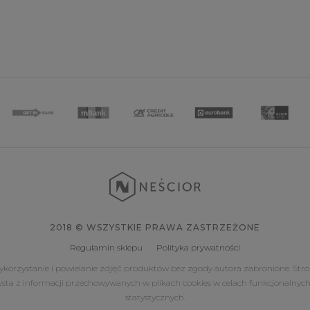
2018 © WSZYSTKIE PRAWA ZASTRZEŻONE
Regulamin sklepu
Polityka prywatności
korzystanie i powielanie zdjęć produktów bez zgody autora zabronione. Str
ysta z informacji przechowywanych w plikach cookies w celach funkcjonalnych
statystycznych.