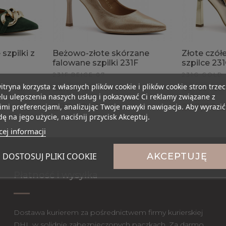
szpilki z
Beżowo-złote skórzane
Złote czół
falowane szpilki 231F
szpilce 23
2
231F BEIGE 07
231G GOLD
itryna korzysta z własnych plików cookie i plików cookie stron trzec
40
41
35
36
37
38
39
40
35
36
37
lu ulepszenia naszych usług i pokazywać Ci reklamy związane z
289,00 zł
299,00 z
mi preferencjami, analizując Twoje nawyki nawigacja. Aby wyrazić
ę na jego użycie, naciśnij przycisk Akceptuj.
ej informacji
DOSTOSUJ PLIKI COOKIE
AKCEPTUJĘ
Płatność i wysyłka
Dostawa kurierem za pośrednictwem firmy kurierskiej
DHL w solidnie zabezpieczonych paczkach. Za darmo