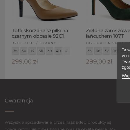
Toffi skórzane szpilki na
Zielone zamszowe 
czarnym obcasie 92C1
łańcuchem 107T
92C1 TOFFI / CZARNY L
107T GREEN SUEDE 
Ta w
35
36
37
38
39
40
41
35
36
37
38
39
w ce
299,00 zł
299,00 zł
Twoi
zgod
Więc
Gwarancja
Wszystkie sprzedawane przez nasz sklep produkty są
nowe, nigdy nie były używane oraz są objęte pełną, 24-