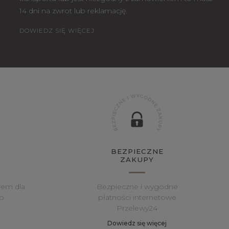
14 dni na zwrot lub reklamację.
DOWIEDZ SIĘ WIĘCEJ
BEZPIECZNE
ZAKUPY
rem dla
Bezpieczne i wygodne
o
płatności internetowe
Przelewy24
Dowiedz się więcej