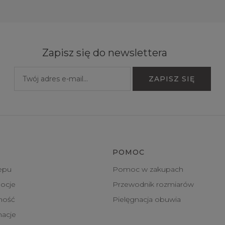
Zapisz się do newslettera
POMOC
epu
Pomoc w zakupach
ocje
Przewodnik rozmiarów
tność
Pielęgnacja obuwia
macje