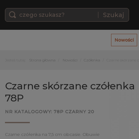
Szukaj
Nowości
Jesteś tutaj:
Strona główna
Nowości
Czółenka
Czarne skórzane 
Czarne skórzane czółenka
78P
NR KATALOGOWY:
78P CZARNY 20
Czarne czółenka na 7,5 cm obcasie. Obuwie