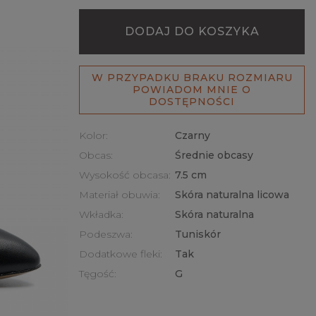
DODAJ DO KOSZYKA
W PRZYPADKU BRAKU ROZMIARU
POWIADOM MNIE O
DOSTĘPNOŚCI
Kolor:
Czarny
Obcas:
Średnie obcasy
Wysokość obcasa:
7.5 cm
Materiał obuwia:
Skóra naturalna licowa
Wkładka:
Skóra naturalna
Podeszwa:
Tuniskór
Dodatkowe fleki:
Tak
Tęgość:
G