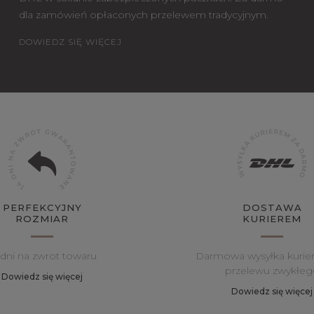
dla zamówień opłaconych przelewem tradycyjnym.
DOWIEDZ SIĘ WIĘCEJ
PERFEKCYJNY
DOSTAWA
ROZMIAR
KURIEREM
 dni na zwrot towaru
Darmowa wysyłka kurie
przelewu zwykłeg
Dowiedz się więcej
Dowiedz się więcej