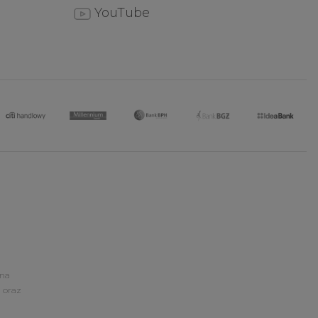
YouTube
ona
 oraz