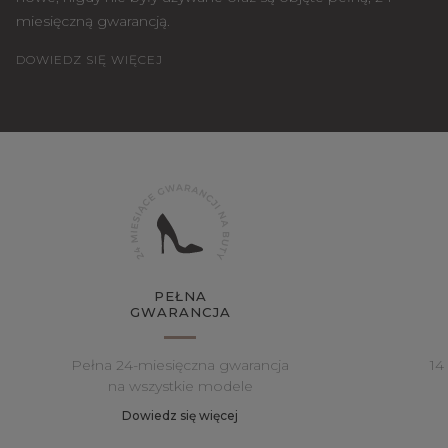
miesięczną gwarancją.
DOWIEDZ SIĘ WIĘCEJ
PEŁNA
GWARANCJA
Pełna 24-miesięczna gwarancja
14
na wszystkie modele
Dowiedz się więcej