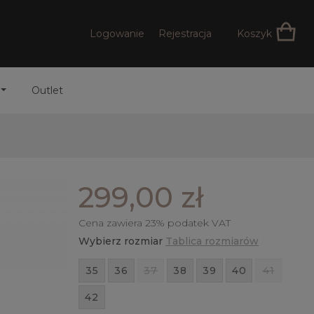
Logowanie
Rejestracja
Koszyk
Outlet
299,00 zł
Cena zawiera 23% podatek VAT
Wybierz rozmiar
Tablica rozmiarów
35
36
37
38
39
40
41
42