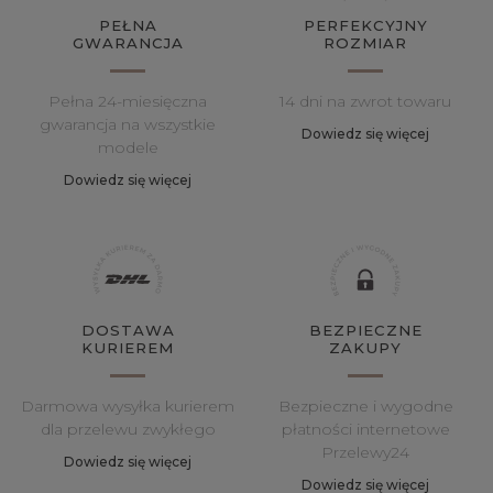
PEŁNA
PERFEKCYJNY
GWARANCJA
ROZMIAR
Pełna 24-miesięczna
14 dni na zwrot towaru
gwarancja na wszystkie
Dowiedz się więcej
modele
Dowiedz się więcej
DOSTAWA
BEZPIECZNE
KURIEREM
ZAKUPY
Darmowa wysyłka kurierem
Bezpieczne i wygodne
dla przelewu zwykłego
płatności internetowe
Przelewy24
Dowiedz się więcej
Dowiedz się więcej