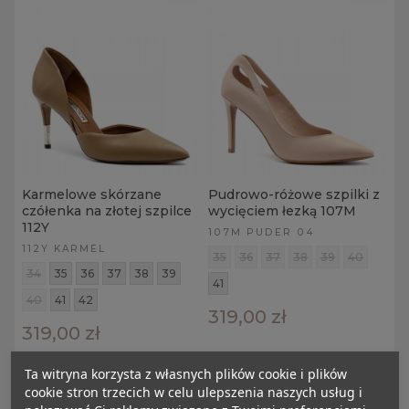
Karmelowe skórzane
Pudrowo-różowe szpilki z
czółenka na złotej szpilce
wycięciem łezką 107M
112Y
107M PUDER 04
112Y KARMEL
35
36
37
38
39
40
34
35
36
37
38
39
41
40
41
42
319,00 zł
319,00 zł
Ta witryna korzysta z własnych plików cookie i plików
cookie stron trzecich w celu ulepszenia naszych usług i