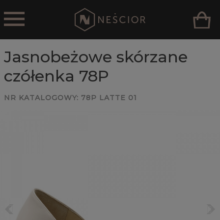
Jasnobeżowe skórzane
czółenka 78P
NR KATALOGOWY:
78P LATTE 01