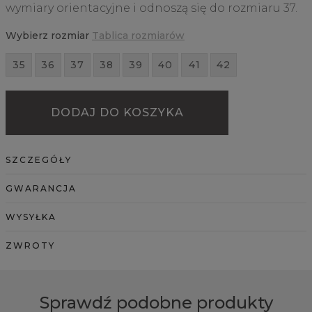
wymiary orientacyjne i odnoszą się do rozmiaru 37.
Wybierz rozmiar
Tablica rozmiarów
35
36
37
38
39
40
41
42
DODAJ DO KOSZYKA
SZCZEGÓŁY
GWARANCJA
WYSYŁKA
ZWROTY
Sprawdź podobne produkty