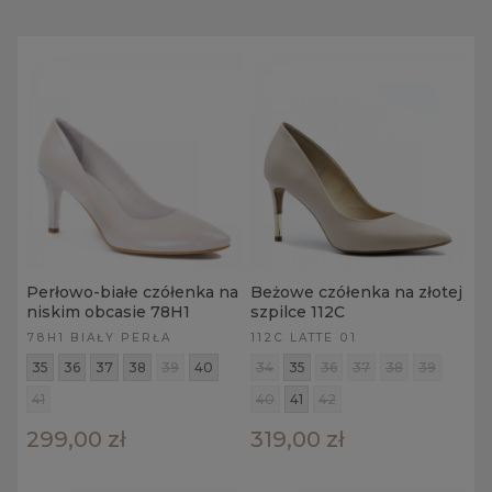
Perłowo-białe czółenka na
Beżowe czółenka na złotej
niskim obcasie 78H1
szpilce 112C
78H1 BIAŁY PERŁA
112C LATTE 01
35
36
37
38
39
40
34
35
36
37
38
39
41
40
41
42
299,00 zł
319,00 zł