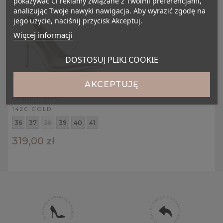
pokazywać Ci reklamy związane z Twoimi preferencjami,
analizując Twoje nawyki nawigacja. Aby wyrazić zgodę na
jego użycie, naciśnij przycisk Akceptuj.
Więcej informacji
DOSTOSUJ PLIKI COOKIE
AKCEPTUJĘ
Złote szpilki z ostrym
czubem 142C
142C GOLD
36
37
38
39
40
41
319,00 zł