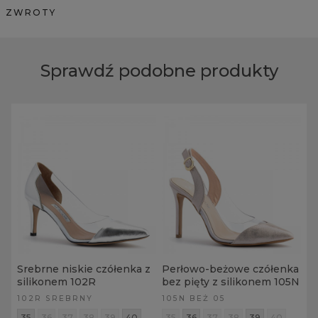
ZWROTY
Sprawdź podobne produkty
Srebrne niskie czółenka z
Perłowo-beżowe czółenka
silikonem 102R
bez pięty z silikonem 105N
102R SREBRNY
105N BEŻ 05
35
36
37
38
39
40
35
36
37
38
39
40