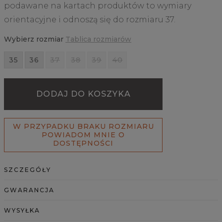
podawane na kartach produktów to wymiary
orientacyjne i odnoszą się do rozmiaru 37.
Wybierz rozmiar
Tablica rozmiarów
35
36
37
38
39
40
DODAJ DO KOSZYKA
W PRZYPADKU BRAKU ROZMIARU
POWIADOM MNIE O
DOSTĘPNOŚCI
SZCZEGÓŁY
GWARANCJA
WYSYŁKA