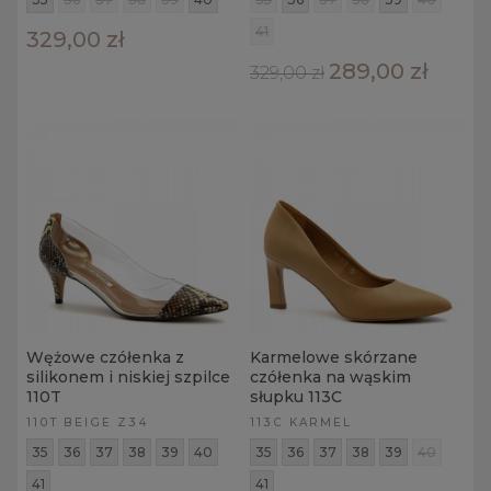
41
329,00 zł
289,00 zł
329,00 zł
Wężowe czółenka z
Karmelowe skórzane
silikonem i niskiej szpilce
czółenka na wąskim
110T
słupku 113C
110T BEIGE Z34
113C KARMEL
35
36
37
38
39
40
35
36
37
38
39
40
41
41