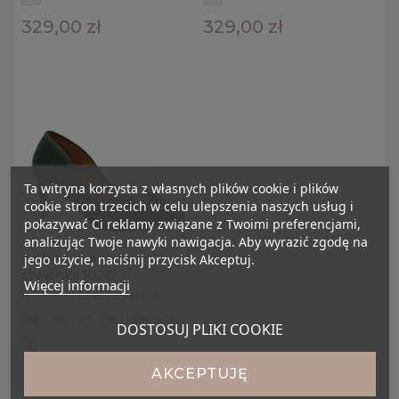
329,00 zł
329,00 zł
Ta witryna korzysta z własnych plików cookie i plików
cookie stron trzecich w celu ulepszenia naszych usług i
pokazywać Ci reklamy związane z Twoimi preferencjami,
analizując Twoje nawyki nawigacja. Aby wyrazić zgodę na
jego użycie, naciśnij przycisk Akceptuj.
Zielone zamszowe
czółenka 102D
Więcej informacji
102D GREEN SUEDE 2
35
36
37
38
39
40
DOSTOSUJ PLIKI COOKIE
41
AKCEPTUJĘ
329,00 zł