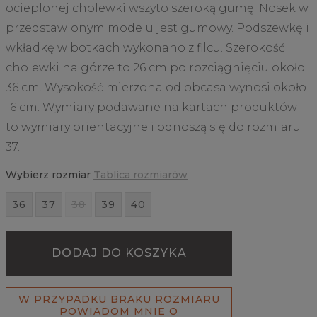
ocieplonej cholewki wszyto szeroką gumę. Nosek w
przedstawionym modelu jest gumowy. Podszewkę i
wkładkę w botkach wykonano z filcu. Szerokość
cholewki na górze to 26 cm po rozciągnięciu około
36 cm. Wysokość mierzona od obcasa wynosi około
16 cm. Wymiary podawane na kartach produktów
to wymiary orientacyjne i odnoszą się do rozmiaru
37.
Wybierz rozmiar
Tablica rozmiarów
36
37
38
39
40
DODAJ DO KOSZYKA
W PRZYPADKU BRAKU ROZMIARU
POWIADOM MNIE O