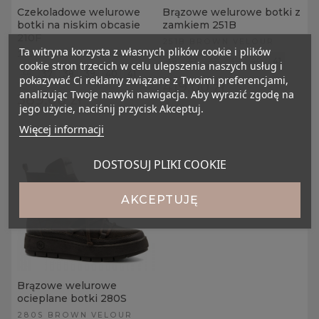
Czekoladowe welurowe
Brązowe welurowe botki z
botki na niskim obcasie
zamkiem 251B
210F
251B BROWN VELOUR
Ta witryna korzysta z własnych plików cookie i plików
210F CHOCOLATE VELOUR
36
37
38
39
40
41
cookie stron trzecich w celu ulepszenia naszych usług i
36
37
38
39
40
41
pokazywać Ci reklamy związane z Twoimi preferencjami,
419,00 zł
analizując Twoje nawyki nawigacja. Aby wyrazić zgodę na
389,00 zł
jego użycie, naciśnij przycisk Akceptuj.
Więcej informacji
DOSTOSUJ PLIKI COOKIE
AKCEPTUJĘ
Brązowe welurowe
ocieplane botki 280S
280S BROWN VELOUR