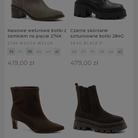
Kawowe welurowe botki z
Czarne skórzane
zamkiem na pięcie 274K
sznurowane botki 284G
274K MOCCA WELUR
284G BLACK R
36
37
38
39
40
41
36
37
38
39
40
41
419,00 zł
479,00 zł