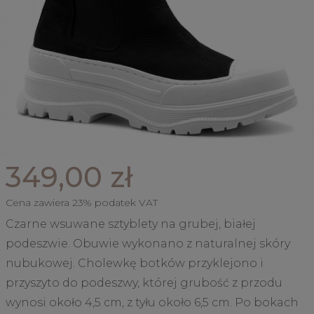
349,00 zł
Cena zawiera 23% podatek VAT
Czarne wsuwane sztyblety na grubej, białej
podeszwie. Obuwie wykonano z naturalnej skóry
nubukowej. Cholewkę botków przyklejono i
przyszyto do podeszwy, której grubość z przodu
wynosi około 4,5 cm, z tyłu około 6,5 cm. Po bokach