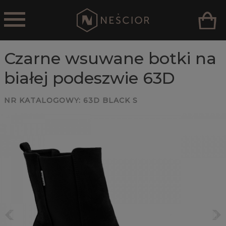
Czarne wsuwane botki na
białej podeszwie 63D
NR KATALOGOWY:
63D BLACK S