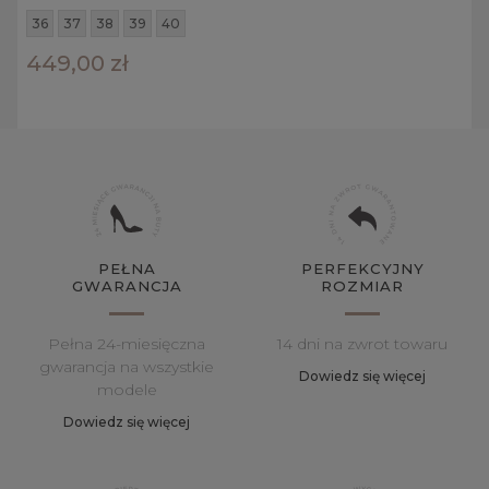
36
37
38
39
40
449,00 zł
PEŁNA
PERFEKCYJNY
GWARANCJA
ROZMIAR
Pełna 24-miesięczna
14 dni na zwrot towaru
gwarancja na wszystkie
Dowiedz się więcej
modele
Dowiedz się więcej