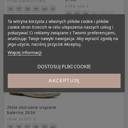
273B CAPPUCCINO
273G ASH L
36
37
38
39
40
41
36
37
38
39
40
41
42
Ta witryna korzysta z własnych plików cookie i plików
42
cookie stron trzecich w celu ulepszenia naszych usług i
299,00 zł
299,00 zł
pokazywać Ci reklamy związane z Twoimi preferencjami,
analizując Twoje nawyki nawigacja. Aby wyrazić zgodę na
jego użycie, naciśnij przycisk Akceptuj.
Więcej informacji
DOSTOSUJ PLIKI COOKIE
AKCEPTUJĘ
Złote skórzane wiązane
baleriny 263K
263K ZŁOTY P
35
36
37
38
39
40