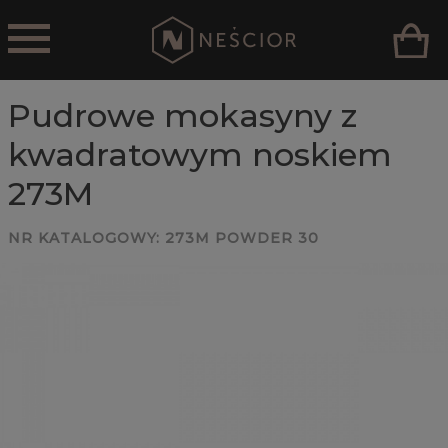
Pudrowe mokasyny z
kwadratowym noskiem
273M
NR KATALOGOWY:
273M POWDER 30