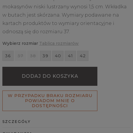
mokasynów niski lustrzany wynosi 1,5 cm. Wkładka
w butach jest skórzana. Wymiary podawane na
kartach produktów to wymiary orientacyjne i
odnoszą się do rozmiaru 37.
Wybierz rozmiar
Tablica rozmiarów
36
37
38
39
40
41
42
DODAJ DO KOSZYKA
W PRZYPADKU BRAKU ROZMIARU
POWIADOM MNIE O
DOSTĘPNOŚCI
SZCZEGÓŁY