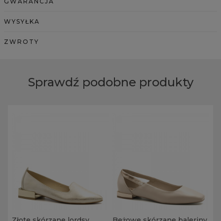
GWARANCJA
WYSYŁKA
ZWROTY
Sprawdź podobne produkty
Złote skórzane lordsy
Beżowe skórzane baleriny