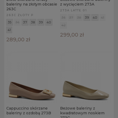
baleriny na złotym obcasie
z wycięciem 273A
263C
273A LATTE 01
263C ZŁOTY P
36
37
38
39
40
41
35
36
37
38
39
40
42
41
299,00 zł
289,00 zł
Cappuccino skórzane
Beżowe baleriny z
baleriny z ozdobą 273B
kwadratowym noskiem
273G