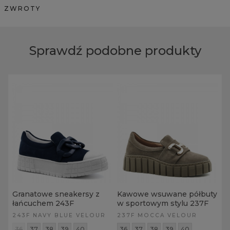
ZWROTY
Sprawdź podobne produkty
Granatowe sneakersy z
Kawowe wsuwane półbuty
łańcuchem 243F
w sportowym stylu 237F
243F NAVY BLUE VELOUR
237F MOCCA VELOUR
36
37
38
39
40
36
37
38
39
40