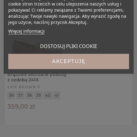
cookie stron trzecich w celu ulepszenia naszych usług i
pokazywać Ci reklamy związane z Twoimi preferencjami,
analizując Twoje nawyki nawigacja. Aby wyrazić zgodę na
jego użycie, naciśnij przycisk Akceptuj.
Więcej informacji
DOSTOSUJ PLIKI COOKIE
AKCEPTUJĘ
Brązowe skórzane półbuty
z ozdobą 241X
241X BROWN P
36
37
38
39
40
41
359,00 zł