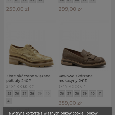
259,00 zł
299,00 zł
Złote skórzane wiązane
Kawowe skórzane
półbuty 240P
mokasyny 241R
240P GOLD 07
241R MOCCA P
35
36
37
38
39
40
36
37
38
39
40
41
41
359,00 zł
379,00 zł
Ta witryna korzysta z własnych plików cookie i plików