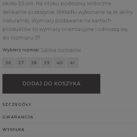
około 3,5 cm. Na otoku podeszwy widoczne
delikatne przeszycie. Wkładki wykonane są ze skóry
naturalnej. Wymiary podawane na kartach
produktów to wymiary orientacyjne i odnoszą się
do rozmiaru 37.
Wybierz rozmiar
Tablica rozmiarów
36
37
38
39
40
41
DODAJ DO KOSZYKA
SZCZEGÓŁY
GWARANCJA
WYSYŁKA