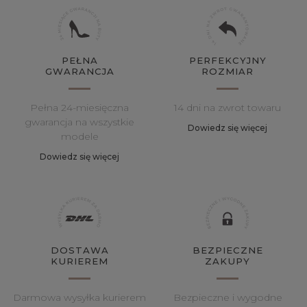
PEŁNA
PERFEKCYJNY
GWARANCJA
ROZMIAR
Pełna 24-miesięczna
14 dni na zwrot towaru
gwarancja na wszystkie
Dowiedz się więcej
modele
Dowiedz się więcej
DOSTAWA
BEZPIECZNE
KURIEREM
ZAKUPY
Darmowa wysyłka kurierem
Bezpieczne i wygodne