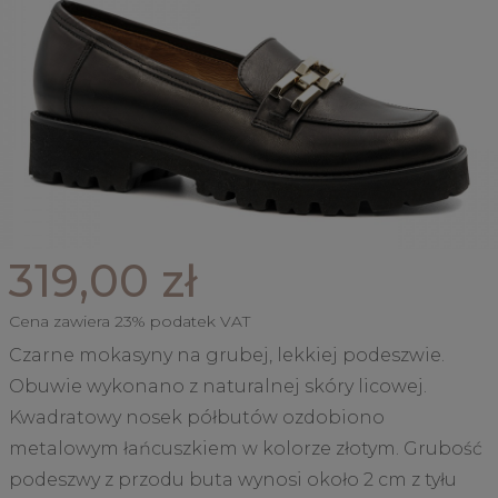
319,00 zł
Cena zawiera 23% podatek VAT
Czarne mokasyny na grubej, lekkiej podeszwie.
Obuwie wykonano z naturalnej skóry licowej.
Kwadratowy nosek półbutów ozdobiono
metalowym łańcuszkiem w kolorze złotym. Grubość
podeszwy z przodu buta wynosi około 2 cm z tyłu