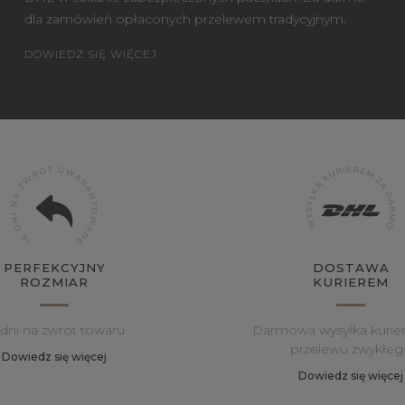
dla zamówień opłaconych przelewem tradycyjnym.
DOWIEDZ SIĘ WIĘCEJ
PERFEKCYJNY
DOSTAWA
ROZMIAR
KURIEREM
 dni na zwrot towaru
Darmowa wysyłka kurie
przelewu zwykłeg
Dowiedz się więcej
Dowiedz się więcej