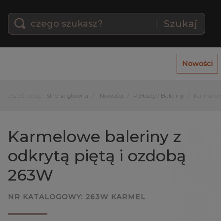
Szukaj
Nowości
Jesteś tutaj:
Strona główna
Nowości
Półbuty / Baleriny
Karmelow
Karmelowe baleriny z
odkrytą piętą i ozdobą
263W
NR KATALOGOWY:
263W KARMEL