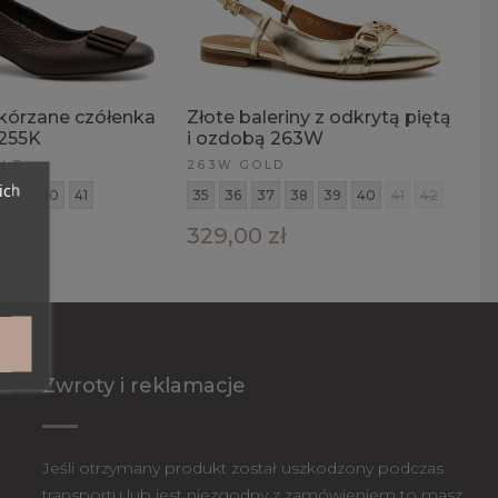
kórzane czółenka
Złote baleriny z odkrytą piętą
 255K
i ozdobą 263W
N R
263W GOLD
ich
39
40
41
35
36
37
38
39
40
41
42
ł
329,00 zł
Zwroty i reklamacje
Jeśli otrzymany produkt został uszkodzony podczas
transportu lub jest niezgodny z zamówieniem to masz