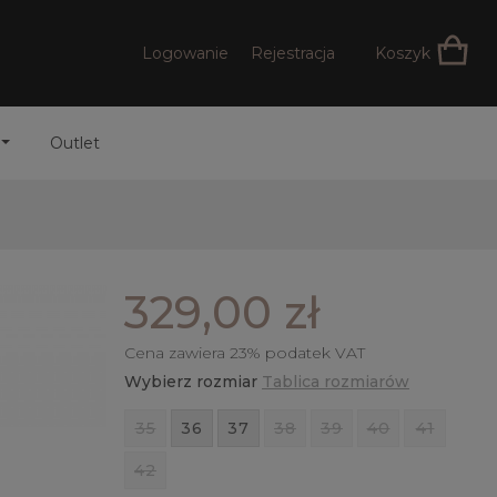
Logowanie
Rejestracja
Koszyk
Outlet
329,00 zł
Cena zawiera 23% podatek VAT
Wybierz rozmiar
Tablica rozmiarów
35
36
37
38
39
40
41
42