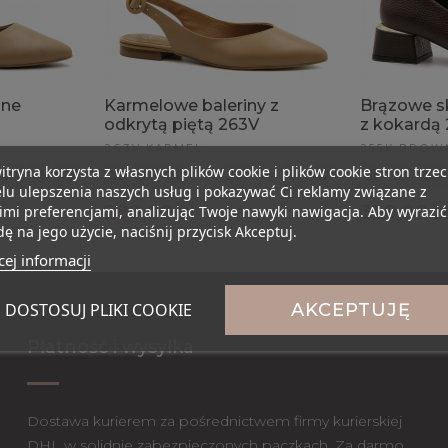
ane
Karmelowe baleriny z
Brązowe s
odkrytą piętą 263V
z kokardą
263V KARMEL
255K BROW
itryna korzysta z własnych plików cookie i plików cookie stron trzec
40
41
42
35
36
37
38
39
40
41
42
36
37
38
lu ulepszenia naszych usług i pokazywać Ci reklamy związane z
289,00 zł
329,00 z
mi preferencjami, analizując Twoje nawyki nawigacja. Aby wyrazić
ę na jego użycie, naciśnij przycisk Akceptuj.
ej informacji
DOSTOSUJ PLIKI COOKIE
AKCEPTUJĘ
Płatność i wysyłka
Dostawa kurierem za pośrednictwem firmy kurierskiej
DHL w solidnie zabezpieczonych paczkach. Za darmo