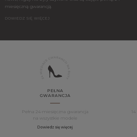
miesięczną gwarancją.
DOWIEDZ SIĘ WIĘCEJ
PEŁNA
GWARANCJA
Pełna 24-miesięczna gwarancja
14
na wszystkie modele
Dowiedz się więcej