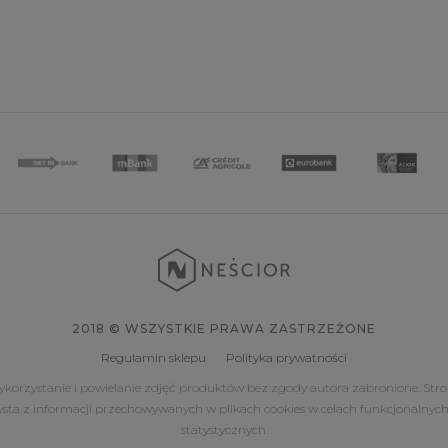
2018 © WSZYSTKIE PRAWA ZASTRZEŻONE
Regulamin sklepu
Polityka prywatności
korzystanie i powielanie zdjęć produktów bez zgody autora zabronione. Str
ysta z informacji przechowywanych w plikach cookies w celach funkcjonalnych
statystycznych.