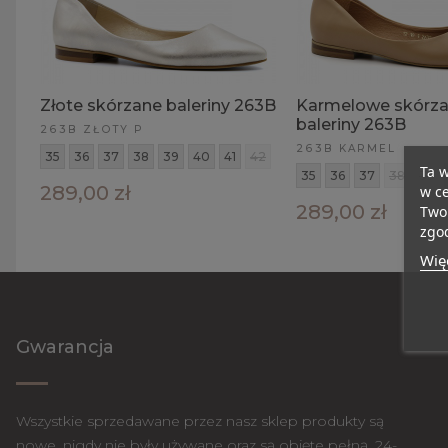
Złote skórzane baleriny 263B
Karmelowe skórz
baleriny 263B
263B ZŁOTY P
263B KARMEL
35
36
37
38
39
40
41
42
Ta w
35
36
37
38
39
289,00 zł
w ce
289,00 zł
Twoi
zgod
Więc
Gwarancja
Wszystkie sprzedawane przez nasz sklep produkty są
nowe, nigdy nie były używane oraz są objęte pełną, 24-