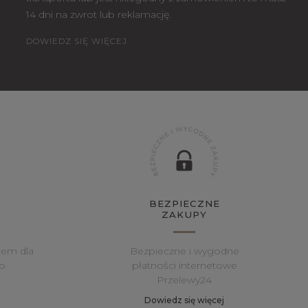
14 dni na zwrot lub reklamację.
DOWIEDZ SIĘ WIĘCEJ
BEZPIECZNE
ZAKUPY
rem dla
Bezpieczne i wygodne
o
płatności internetowe
Przelewy24
Dowiedz się więcej