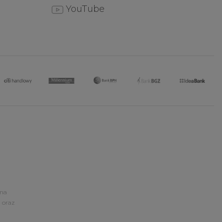
YouTube
ona
 oraz