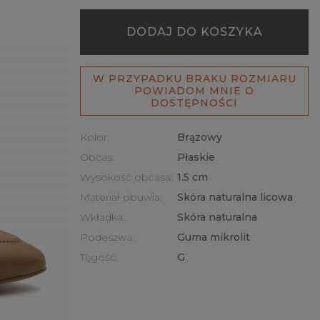
DODAJ DO KOSZYKA
W PRZYPADKU BRAKU ROZMIARU
POWIADOM MNIE O
DOSTĘPNOŚCI
Kolor:
Brązowy
Obcas:
Płaskie
Wysokość obcasa:
1.5 cm
Materiał obuwia:
Skóra naturalna licowa
Wkładka:
Skóra naturalna
Podeszwa:
Guma mikrolit
Tęgość:
G