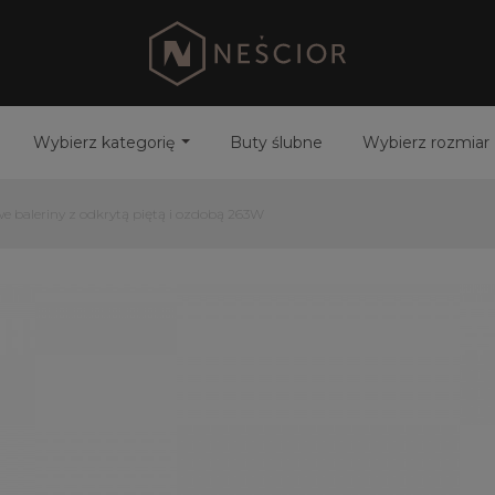
Wybierz kategorię
Buty ślubne
Wybierz rozmiar
e baleriny z odkrytą piętą i ozdobą 263W