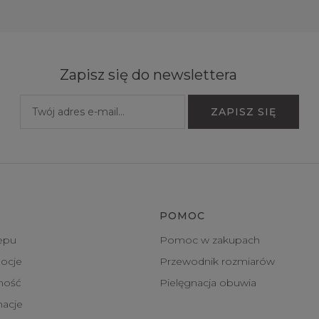
Zapisz się do newslettera
POMOC
epu
Pomoc w zakupach
ocje
Przewodnik rozmiarów
tność
Pielęgnacja obuwia
macje