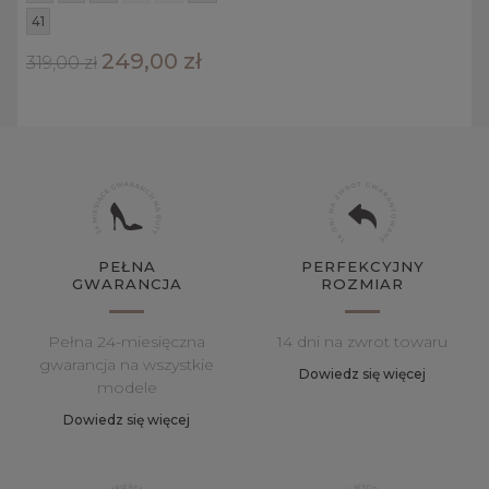
41
249,00 zł
319,00 zł
PEŁNA
PERFEKCYJNY
GWARANCJA
ROZMIAR
Pełna 24-miesięczna
14 dni na zwrot towaru
gwarancja na wszystkie
Dowiedz się więcej
modele
Dowiedz się więcej