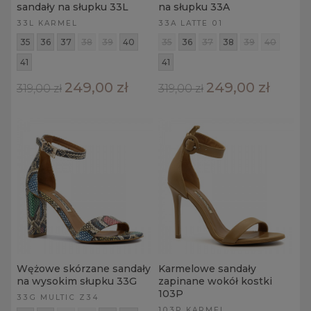
sandały na słupku 33L
na słupku 33A
33L KARMEL
33A LATTE 01
35
36
37
38
39
40
35
36
37
38
39
40
41
41
249,00 zł
249,00 zł
319,00 zł
319,00 zł
Wężowe skórzane sandały
Karmelowe sandały
na wysokim słupku 33G
zapinane wokół kostki
103P
33G MULTIC Z34
103P KARMEL