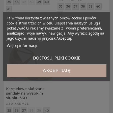
35
36
37
38
39
40
35
36
37
38
39
40
41
41
249,00 zł
Ta witryna korzysta z własnych plików cookie i plików
319,00 zł
259,00 zł
cookie stron trzecich w celu ulepszenia naszych usług i
329,00 zł
pokazywać Ci reklamy związane z Twoimi preferencjami,
analizując Twoje nawyki nawigacja. Aby wyrazić zgodę na
jego użycie, naciśnij przycisk Akceptuj.
Więcej informacji
DOSTOSUJ PLIKI COOKIE
AKCEPTUJĘ
Karmelowe skórzane
sandały na wysokim
słupku 33D
33D KARMEL
35
36
37
38
39
40