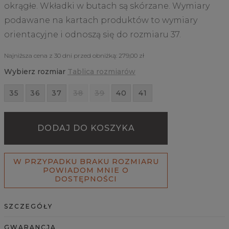
okrągłe. Wkładki w butach są skórzane. Wymiary
podawane na kartach produktów to wymiary
orientacyjne i odnoszą się do rozmiaru 37.
Najniższa cena z 30 dni przed obniżką:
279,00 zł
Wybierz rozmiar
Tablica rozmiarów
35
36
37
38
39
40
41
DODAJ DO KOSZYKA
W PRZYPADKU BRAKU ROZMIARU
POWIADOM MNIE O
DOSTĘPNOŚCI
SZCZEGÓŁY
GWARANCJA