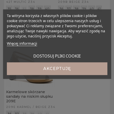
42T MULTIC Z34
209B BEIGE Z34
35
36
37
38
39
40
36
37
38
39
40
41
Ta witryna korzysta z własnych plików cookie i plików
41
249,00 zł
319,00 zł
cookie stron trzecich w celu ulepszenia naszych usług i
329,00 zł
pokazywać Ci reklamy związane z Twoimi preferencjami,
analizując Twoje nawyki nawigacja. Aby wyrazić zgodę na
jego użycie, naciśnij przycisk Akceptuj.
Więcej informacji
DOSTOSUJ PLIKI COOKIE
AKCEPTUJĘ
Karmelowe skórzane
sandały na niskim słupku
209E
209E KARMEL / BEIGE Z34
36
37
38
39
40
41