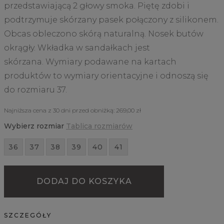
przedstawiającą 2 głowy smoka. Piętę zdobi i
podtrzymuje skórzany pasek połączony z silikonem.
Obcas obleczono skórą naturalną. Nosek butów
okrągły. Wkładka w sandałkach jest
skórzana. Wymiary podawane na kartach
produktów to wymiary orientacyjne i odnoszą się
do rozmiaru 37.
Najniższa cena z 30 dni przed obniżką:
269,00 zł
Wybierz rozmiar
Tablica rozmiarów
36
37
38
39
40
41
DODAJ DO KOSZYKA
SZCZEGÓŁY