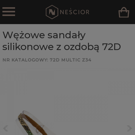
Wężowe sandały
silikonowe z ozdobą 72D
NR KATALOGOWY:
72D MULTIC Z34