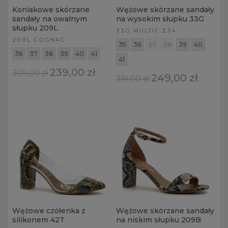
Koniakowe skórzane
Wężowe skórzane sandały
sandały na owalnym
na wysokim słupku 33G
słupku 209L
33G MULTIC Z34
209L COGNAC
35
36
37
38
39
40
36
37
38
39
40
41
41
239,00 zł
309,00 zł
249,00 zł
319,00 zł
Wężowe czółenka z
Wężowe skórzane sandały
silikonem 42T
na niskim słupku 209B