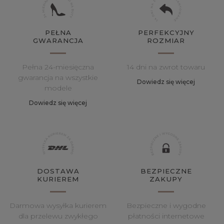
PEŁNA
PERFEKCYJNY
GWARANCJA
ROZMIAR
Pełna 24-miesięczna
14 dni na zwrot towaru
gwarancja na wszystkie
Dowiedz się więcej
modele
Dowiedz się więcej
DOSTAWA
BEZPIECZNE
KURIEREM
ZAKUPY
Darmowa wysyłka kurierem
Bezpieczne i wygodne
dla przelewu zwykłego
płatności internetowe