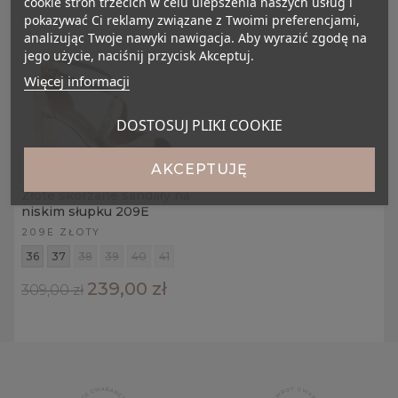
cookie stron trzecich w celu ulepszenia naszych usług i
pokazywać Ci reklamy związane z Twoimi preferencjami,
analizując Twoje nawyki nawigacja. Aby wyrazić zgodę na
jego użycie, naciśnij przycisk Akceptuj.
Więcej informacji
DOSTOSUJ PLIKI COOKIE
AKCEPTUJĘ
Złote skórzane sandały na
niskim słupku 209E
209E ZŁOTY
36
37
38
39
40
41
239,00 zł
309,00 zł