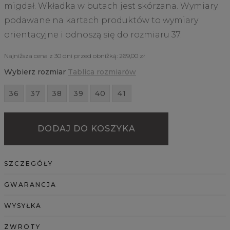
migdał. Wkładka w butach jest skórzana. Wymiary
podawane na kartach produktów to wymiary
orientacyjne i odnoszą się do rozmiaru 37.
Najniższa cena z 30 dni przed obniżką:
269,00 zł
Wybierz rozmiar
Tablica rozmiarów
36
37
38
39
40
41
DODAJ DO KOSZYKA
SZCZEGÓŁY
GWARANCJA
WYSYŁKA
ZWROTY