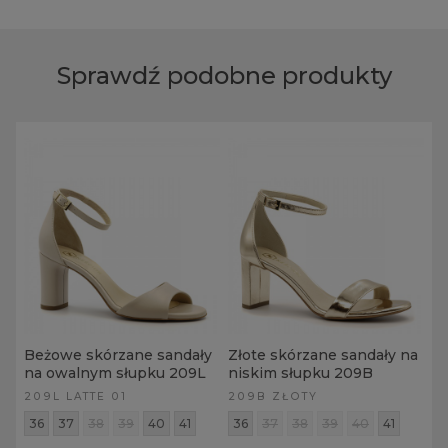
Sprawdź podobne produkty
Beżowe skórzane sandały
Złote skórzane sandały na
na owalnym słupku 209L
niskim słupku 209B
209L LATTE 01
209B ZŁOTY
36
37
38
39
40
41
36
37
38
39
40
41