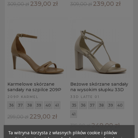
239,00 zł
239,00 zł
309,00 zł
309,00 zł
Karmelowe skórzane
Beżowe skórzane sandały
sandały na szpilce 209P
na wysokim słupku 33D
209P KARMEL
33D LATTE 01
36
37
38
39
40
41
35
36
37
38
39
40
41
229,00 zł
299,00 zł
249,00 zł
319,00 zł
Ta witryna korzysta z własnych plików cookie i plików