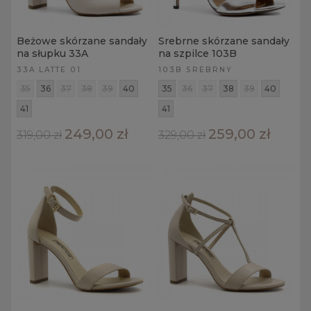
Beżowe skórzane sandały
Srebrne skórzane sandały
na słupku 33A
na szpilce 103B
33A LATTE 01
103B SREBRNY
35
36
37
38
39
40
35
36
37
38
39
40
41
41
249,00 zł
259,00 zł
319,00 zł
329,00 zł