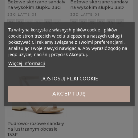
Beżowe skórzane sandały
Beżowe skórzane sandały
na wysokim słupku 33G
na wysokim słupku 33D
33G LATTE 01
33D LATTE 01
35
36
37
38
39
40
35
36
37
38
39
40
Ta witryna korzysta z własnych plików cookie i plików
41
41
cookie stron trzecich w celu ulepszenia naszych usług i
pokazywać Ci reklamy związane z Twoimi preferencjami,
249,00 zł
249,00 zł
319,00 zł
319,00 zł
analizując Twoje nawyki nawigacja. Aby wyrazić zgodę na
jego użycie, naciśnij przycisk Akceptuj.
Więcej informacji
DOSTOSUJ PLIKI COOKIE
AKCEPTUJĘ
Pudrowo-różowe sandały
na lustrzanym obcasie
133F