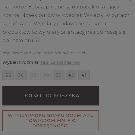
na nodze. Buty zapinane są na pasek okalający
kostkę. Nosek butów w kwadrat. Wkładki w butach
są skórzane. Wymiary podawane na kartach
produktów to wymiary orientacyjne i odnoszą się
do rozmiaru 37.
Najniższa cena z 30 dni przed obniżką:
289,00 zł
Wybierz rozmiar
Tablica rozmiarów
35
36
37
38
39
40
41
DODAJ DO KOSZYKA
W PRZYPADKU BRAKU ROZMIARU
POWIADOM MNIE O
DOSTĘPNOŚCI