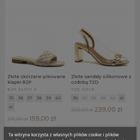
Złote skórzane pikowane
Złote sandały silikonowe z
klapki 82P
ozdobą 72D
82P ZŁOTY P
72D GOLD
35
36
37
38
39
40
36
37
38
39
40
41
41
239,00 zł
309,00 zł
159,00 zł
219,00 zł
Ta witryna korzysta z własnych plików cookie i plików