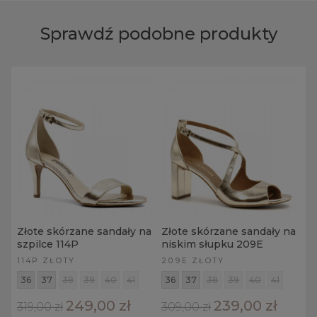
Sprawdź podobne produkty
Złote skórzane sandały na
Złote skórzane sandały na
szpilce 114P
niskim słupku 209E
114P ZŁOTY
209E ZŁOTY
36
37
38
39
40
41
36
37
38
39
40
41
249,00 zł
239,00 zł
319,00 zł
309,00 zł