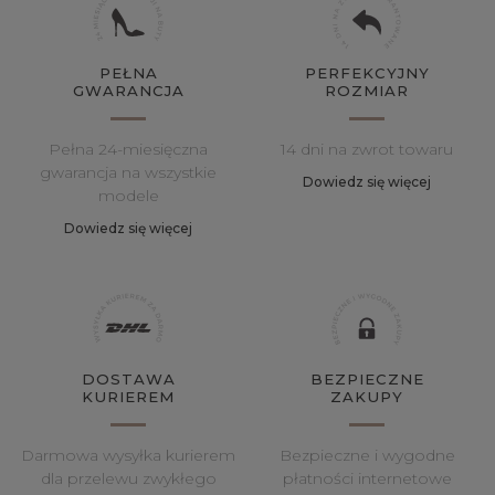
PEŁNA
PERFEKCYJNY
GWARANCJA
ROZMIAR
Pełna 24-miesięczna
14 dni na zwrot towaru
gwarancja na wszystkie
Dowiedz się więcej
modele
Dowiedz się więcej
DOSTAWA
BEZPIECZNE
KURIEREM
ZAKUPY
Darmowa wysyłka kurierem
Bezpieczne i wygodne
dla przelewu zwykłego
płatności internetowe