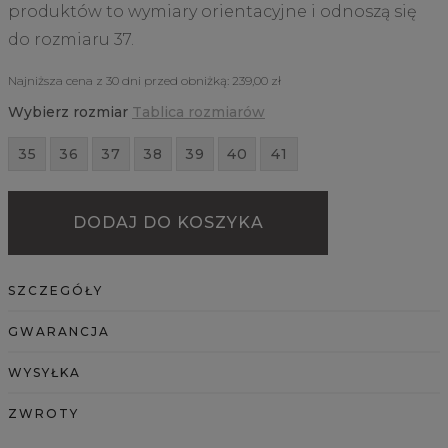
produktów to wymiary orientacyjne i odnoszą się
do rozmiaru 37.
Najniższa cena z 30 dni przed obniżką:
239,00 zł
Wybierz rozmiar
Tablica rozmiarów
35
36
37
38
39
40
41
DODAJ DO KOSZYKA
SZCZEGÓŁY
GWARANCJA
WYSYŁKA
ZWROTY