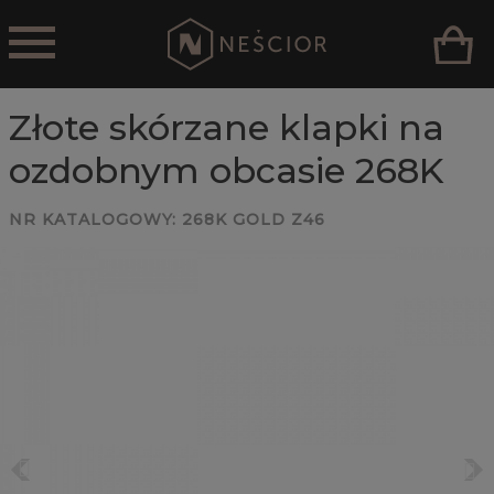
Złote skórzane klapki na
ozdobnym obcasie 268K
NR KATALOGOWY:
268K GOLD Z46