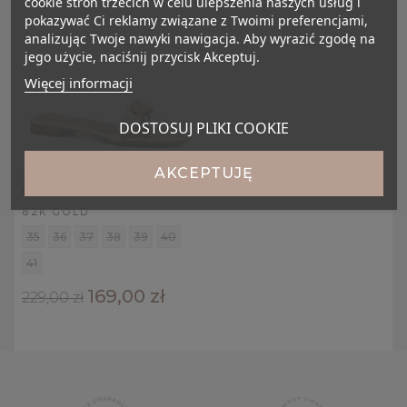
cookie stron trzecich w celu ulepszenia naszych usług i
pokazywać Ci reklamy związane z Twoimi preferencjami,
analizując Twoje nawyki nawigacja. Aby wyrazić zgodę na
jego użycie, naciśnij przycisk Akceptuj.
Więcej informacji
DOSTOSUJ PLIKI COOKIE
AKCEPTUJĘ
Złote klapki z silikonową
cholewką 82K
82K GOLD
35
36
37
38
39
40
41
169,00 zł
229,00 zł