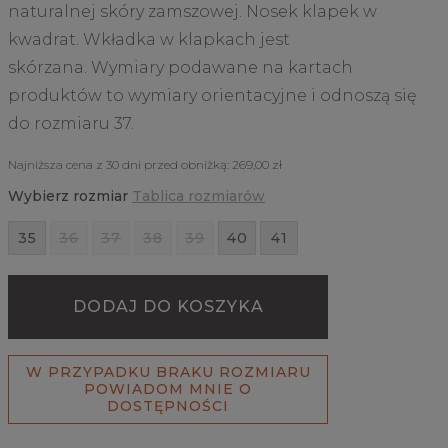
naturalnej skóry zamszowej. Nosek klapek w
kwadrat. Wkładka w klapkach jest
skórzana. Wymiary podawane na kartach
produktów to wymiary orientacyjne i odnoszą się
do rozmiaru 37.
Najniższa cena z 30 dni przed obniżką:
269,00 zł
Wybierz rozmiar
Tablica rozmiarów
35
36
37
38
39
40
41
DODAJ DO KOSZYKA
W PRZYPADKU BRAKU ROZMIARU
POWIADOM MNIE O
DOSTĘPNOŚCI