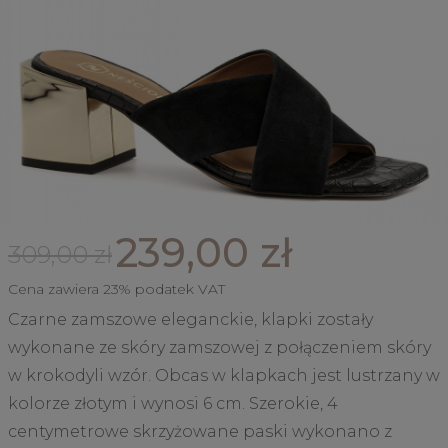
239,00 zł
309,00 zł
Cena zawiera 23% podatek VAT
Czarne zamszowe eleganckie, klapki zostały
wykonane ze skóry zamszowej z połączeniem skóry
w krokodyli wzór. Obcas w klapkach jest lustrzany w
kolorze złotym i wynosi 6 cm. Szerokie, 4
centymetrowe skrzyżowane paski wykonano z