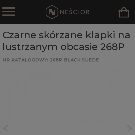
Czarne skórzane klapki na
lustrzanym obcasie 268P
NR KATALOGOWY:
268P BLACK SUEDE