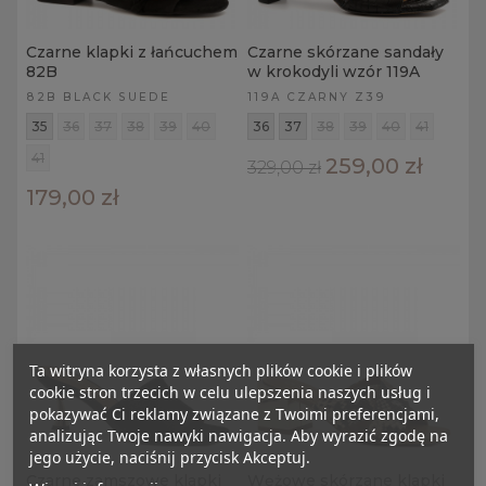
Czarne klapki z łańcuchem
Czarne skórzane sandały
82B
w krokodyli wzór 119A
82B BLACK SUEDE
119A CZARNY Z39
35
36
37
38
39
40
36
37
38
39
40
41
41
259,00 zł
329,00 zł
179,00 zł
Ta witryna korzysta z własnych plików cookie i plików
cookie stron trzecich w celu ulepszenia naszych usług i
pokazywać Ci reklamy związane z Twoimi preferencjami,
analizując Twoje nawyki nawigacja. Aby wyrazić zgodę na
jego użycie, naciśnij przycisk Akceptuj.
Czarne zamszowe klapki
Wężowe skórzane klapki