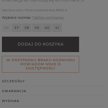
orientacyjne i odnoszą się do rozmiaru 37.
Najniższa cena z 30 dni przed obniżką:
189,00 zł
Wybierz rozmiar
Tablica rozmiarów
36
37
38
39
40
41
DODAJ DO KOSZYKA
W PRZYPADKU BRAKU ROZMIARU
POWIADOM MNIE O
DOSTĘPNOŚCI
SZCZEGÓŁY
GWARANCJA
WYSYŁKA