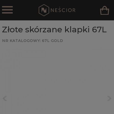
Złote skórzane klapki 67L
NR KATALOGOWY:
67L GOLD