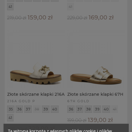
41
41
159,00 zł
169,00 zł
219,00 zł
229,00 zł
Złote skórzane klapki 216A
Złote skórzane klapki 67H
216A GOLD P
67H GOLD
35
36
37
38
39
40
36
37
38
39
40
41
41
139,00 zł
199,00 zł
229,00 zł
299,00 zł
Ta witryna korzysta z własnych plików cookie i plików