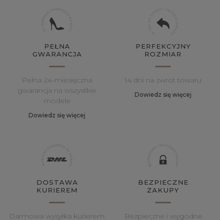
PEŁNA
PERFEKCYJNY
GWARANCJA
ROZMIAR
Pełna 24-miesięczna
14 dni na zwrot towaru
gwarancja na wszystkie
Dowiedz się więcej
modele
Dowiedz się więcej
DOSTAWA
BEZPIECZNE
KURIEREM
ZAKUPY
Darmowa wysyłka kurierem
Bezpieczne i wygodne