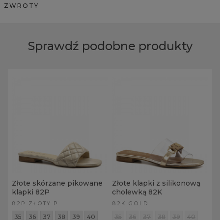
ZWROTY
Sprawdź podobne produkty
Złote skórzane pikowane
Złote klapki z silikonową
klapki 82P
cholewką 82K
82P ZŁOTY P
82K GOLD
35
36
37
38
39
40
35
36
37
38
39
40