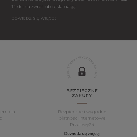
14 dni na zwrot lub reklamację.
DOWIEDZ SIĘ WIĘCEJ
BEZPIECZNE
ZAKUPY
rem dla
Bezpieczne i wygodne
o
płatności internetowe
Przelewy24
Dowiedz się więcej