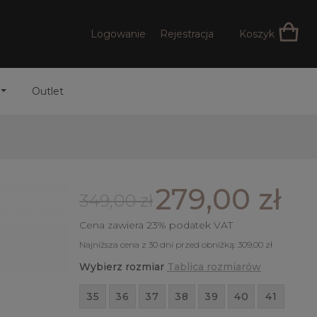
Logowanie
Rejestracja
Koszyk
Outlet
279,00 zł
349,00 zł
Cena zawiera 23% podatek VAT
Najniższa cena z 30 dni przed obniżką:
309,00 zł
Wybierz rozmiar
Tablica rozmiarów
35
36
37
38
39
40
41