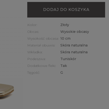
DODAJ DO KOSZYKA
Kolor:
Złoty
Obcas:
Wysokie obcasy
Wysokość obcasa:
10 cm
Materiał obuwia:
Skóra naturalna
Wkładka:
Skóra naturalna
Podeszwa:
Tuniskór
Dodatkowe fleki:
Tak
Tęgość:
G