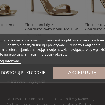
rkoczem i
Złote sandały z
Złote skór
kwadratowym noskiem 116A
kwadratow
116A GOLD
116D GOLD
itryna korzysta z własnych plików cookie i plików cookie stron trzec
40
41
35
36
37
38
39
40
41
35
36
37
lu ulepszenia naszych usług i pokazywać Ci reklamy związane z
ł
249,00 zł
2
mi preferencjami, analizując Twoje nawyki nawigacja. Aby wyrazić
319,00 zł
319,00 zł
ę na jego użycie, naciśnij przycisk Akceptuj.
ej informacji
DOSTOSUJ PLIKI COOKIE
AKCEPTUJĘ
Płatność i wysyłka
Dostawa kurierem za pośrednictwem firmy kurierskiej
DHL w solidnie zabezpieczonych paczkach. Za darmo