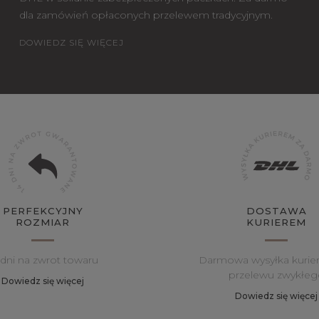
dla zamówień opłaconych przelewem tradycyjnym.
DOWIEDZ SIĘ WIĘCEJ
PERFEKCYJNY
DOSTAWA
ROZMIAR
KURIEREM
 dni na zwrot towaru
Darmowa wysyłka kurie
przelewu zwykłeg
Dowiedz się więcej
Dowiedz się więcej