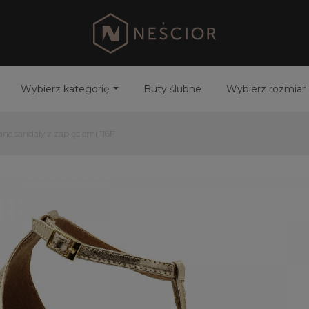
Wybierz kategorię
Buty ślubne
Wybierz rozmiar
ane sandały z zapięciemi 116F