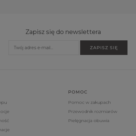
Zapisz się do newslettera
POMOC
epu
Pomoc w zakupach
ocje
Przewodnik rozmiarów
tność
Pielęgnacja obuwia
macje