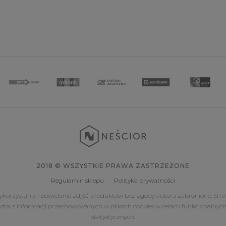
2018 © WSZYSTKIE PRAWA ZASTRZEŻONE
Regulamin sklepu
Polityka prywatności
korzystanie i powielanie zdjęć produktów bez zgody autora zabronione. Str
ysta z informacji przechowywanych w plikach cookies w celach funkcjonalnych
statystycznych.