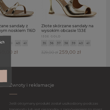
zane sandały z
Złote skórzane sandały na
ym noskiem 116D
wysokim obcasie 133E
133E GOLD
ich
38
39
40
41
35
36
37
38
39
40
41
49,00 zł
259,00 zł
329,00 zł
Zwroty i reklamacje
Jeśli otrzymany produkt został uszkodzony podczas
transportu lub jest niezgodny z zamówieniem to masz