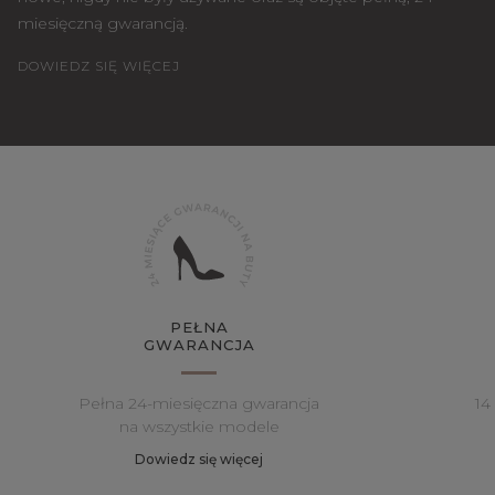
miesięczną gwarancją.
DOWIEDZ SIĘ WIĘCEJ
PEŁNA
GWARANCJA
Pełna 24-miesięczna gwarancja
14
na wszystkie modele
Dowiedz się więcej