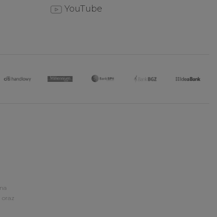
YouTube
ona
 oraz