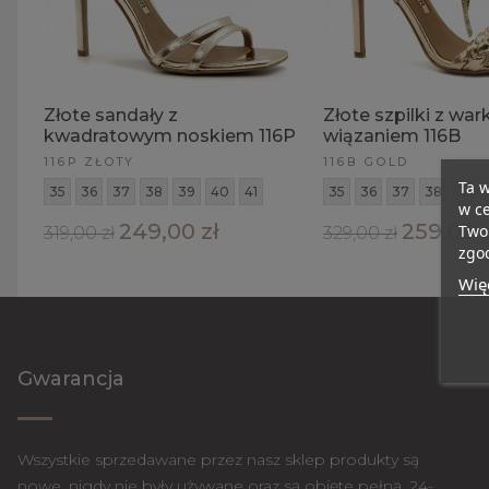
Złote sandały z
Złote szpilki z wa
kwadratowym noskiem 116P
wiązaniem 116B
116P ZŁOTY
116B GOLD
Ta w
35
36
37
38
39
40
41
35
36
37
38
39
w ce
249,00 zł
259,00 z
Twoi
319,00 zł
329,00 zł
zgod
Więc
Gwarancja
Wszystkie sprzedawane przez nasz sklep produkty są
nowe, nigdy nie były używane oraz są objęte pełną, 24-