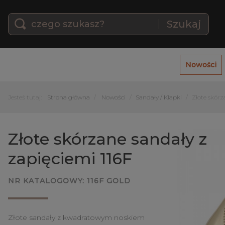
Szukaj
Nowości
Jesteś tutaj:
Strona główna
Nowości
Sandały / Klapki
Złote skórz
Złote skórzane sandały z
zapięciemi 116F
NR KATALOGOWY:
116F GOLD
Złote sandały z kwadratowym noskiem