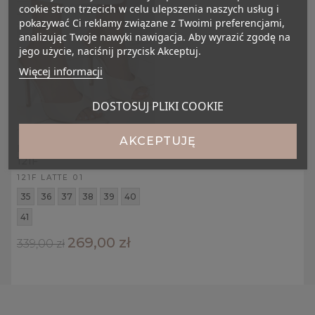
cookie stron trzecich w celu ulepszenia naszych usług i
pokazywać Ci reklamy związane z Twoimi preferencjami,
analizując Twoje nawyki nawigacja. Aby wyrazić zgodę na
jego użycie, naciśnij przycisk Akceptuj.
Więcej informacji
DOSTOSUJ PLIKI COOKIE
AKCEPTUJĘ
Beżowe klapki na szpilce
121F
121F LATTE 01
35
36
37
38
39
40
41
269,00 zł
339,00 zł