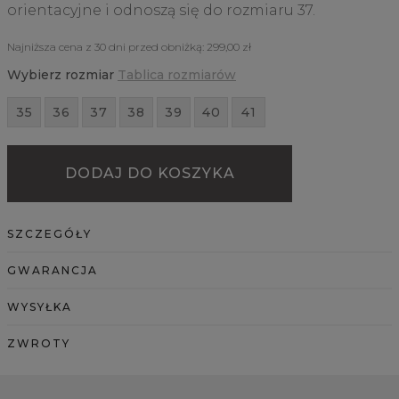
orientacyjne i odnoszą się do rozmiaru 37.
Najniższa cena z 30 dni przed obniżką:
299,00 zł
Wybierz rozmiar
Tablica rozmiarów
35
36
37
38
39
40
41
DODAJ DO KOSZYKA
SZCZEGÓŁY
GWARANCJA
WYSYŁKA
ZWROTY