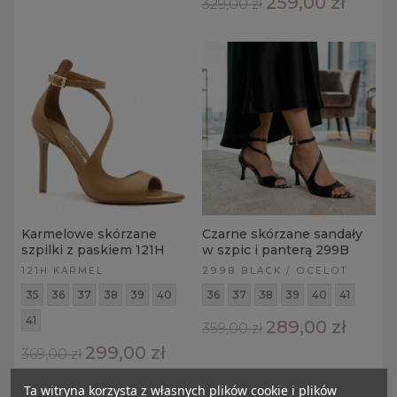
259,00 zł
329,00 zł
Karmelowe skórzane
Czarne skórzane sandały
szpilki z paskiem 121H
w szpic i panterą 299B
121H KARMEL
299B BLACK / OCELOT
35
36
37
38
39
40
36
37
38
39
40
41
41
289,00 zł
359,00 zł
299,00 zł
369,00 zł
Ta witryna korzysta z własnych plików cookie i plików