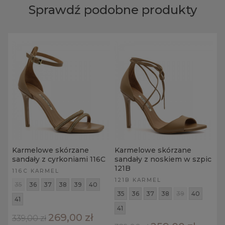
Sprawdź podobne produkty
Karmelowe skórzane
Karmelowe skórzane
sandały z cyrkoniami 116C
sandały z noskiem w szpic
121B
116C KARMEL
121B KARMEL
35
36
37
38
39
40
35
36
37
38
39
40
41
41
269,00 zł
339,00 zł