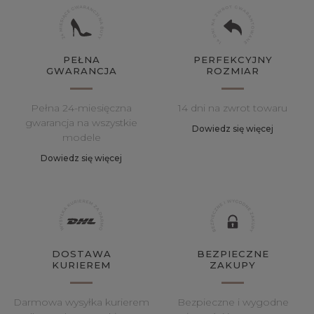
PEŁNA
PERFEKCYJNY
GWARANCJA
ROZMIAR
Pełna 24-miesięczna
14 dni na zwrot towaru
gwarancja na wszystkie
Dowiedz się więcej
modele
Dowiedz się więcej
DOSTAWA
BEZPIECZNE
KURIEREM
ZAKUPY
Darmowa wysyłka kurierem
Bezpieczne i wygodne