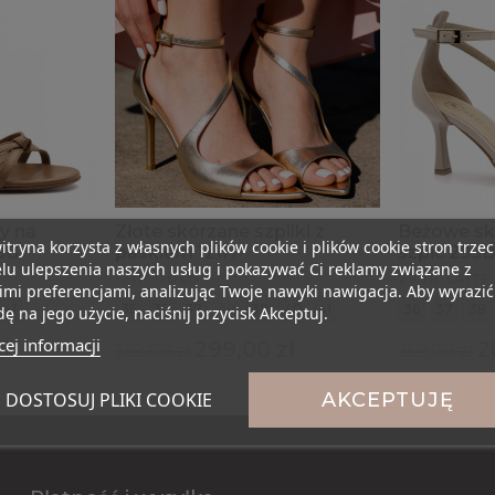
y na
Złote skórzane szpilki z
Beżowe sk
itryna korzysta z własnych plików cookie i plików cookie stron trzec
9G
paskiem 121H
szpic 299B
lu ulepszenia naszych usług i pokazywać Ci reklamy związane z
121H GOLD
299B LATTE
mi preferencjami, analizując Twoje nawyki nawigacja. Aby wyrazić
41
35
36
37
38
39
40
41
36
37
38
ę na jego użycie, naciśnij przycisk Akceptuj.
ej informacji
ł
299,00 zł
2
369,00 zł
359,00 zł
DOSTOSUJ PLIKI COOKIE
AKCEPTUJĘ