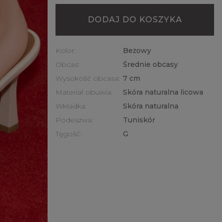
DODAJ DO KOSZYKA
Kolor:
Beżowy
Obcas:
Średnie obcasy
Wysokość obcasa:
7 cm
Materiał obuwia:
Skóra naturalna licowa
Wkładka:
Skóra naturalna
Podeszwa:
Tuniskór
Tęgość:
G