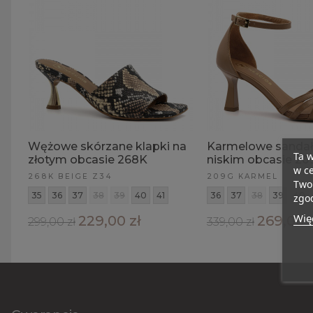
Wężowe skórzane klapki na
Karmelowe sandał
Ta w
złotym obcasie 268K
niskim obcasie 20
w ce
268K BEIGE Z34
209G KARMEL
Twoi
35
36
37
38
39
40
41
36
37
38
39
40
zgod
Więc
229,00 zł
269,00 z
299,00 zł
339,00 zł