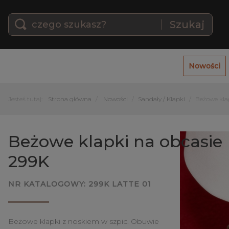
Szukaj
Nowości
Jesteś tutaj:
Strona główna
Nowości
Sandały / Klapki
Beżowe kla
Beżowe klapki na obcasie
299K
NR KATALOGOWY:
299K LATTE 01
Beżowe klapki z noskiem w szpic. Obuwie