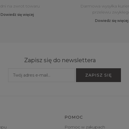
 dni na zwrot towaru
Darmowa wysyłka kurie
przelewu zwykłeg
Dowiedz się więcej
Dowiedz się więcej
Zapisz się do newslettera
POMOC
epu
Pomoc w zakupach