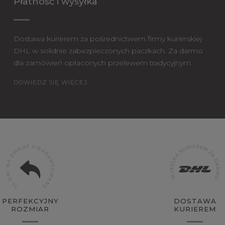
Płatność i wysyłka
Dostawa kurierem za pośrednictwem firmy kurierskiej
DHL w solidnie zabezpieczonych paczkach. Za darmo
dla zamówień opłaconych przelewem tradycyjnym.
DOWIEDZ SIĘ WIĘCEJ
PERFEKCYJNY
DOSTAWA
ROZMIAR
KURIEREM