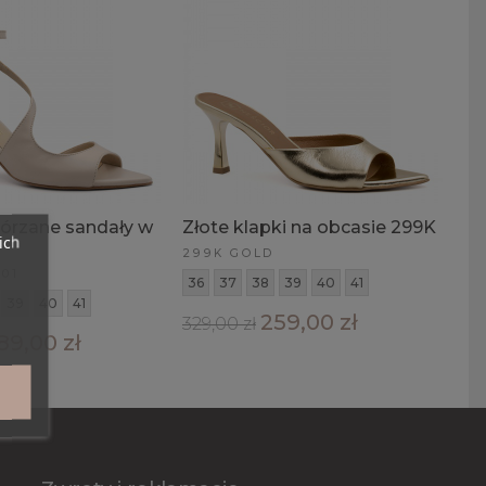
órzane sandały w
Złote klapki na obcasie 299K
ich
299K GOLD
 01
36
37
38
39
40
41
39
40
41
259,00 zł
329,00 zł
89,00 zł