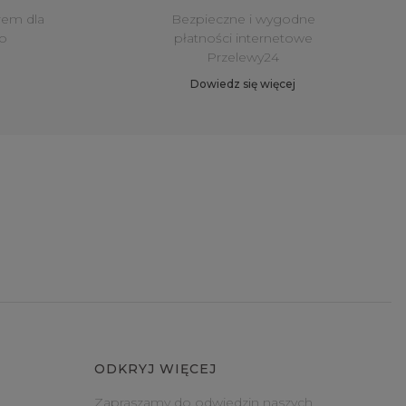
rem dla
Bezpieczne i wygodne
o
płatności internetowe
Przelewy24
Dowiedz się więcej
ODKRYJ WIĘCEJ
Zapraszamy do odwiedzin naszych