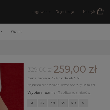
Logowanie
Rejestracja
Koszyk
Outlet
259,00 zł
329,00 zł
Cena zawiera 23% podatek VAT
Najniższa cena z 30 dni przed obniżką:
289,00 zł
Wybierz rozmiar
Tablica rozmiarów
36
37
38
39
40
41