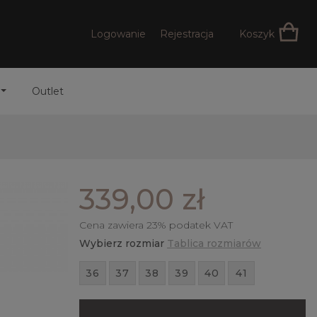
Logowanie
Rejestracja
Koszyk
Outlet
339,00 zł
Cena zawiera 23% podatek VAT
Wybierz rozmiar
Tablica rozmiarów
36
37
38
39
40
41