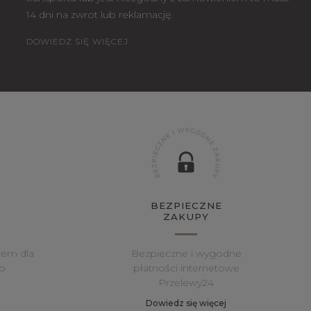
14 dni na zwrot lub reklamację.
DOWIEDZ SIĘ WIĘCEJ
BEZPIECZNE
ZAKUPY
rem dla
Bezpieczne i wygodne
o
płatności internetowe
Przelewy24
Dowiedz się więcej