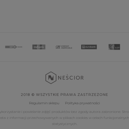
2018 © WSZYSTKIE PRAWA ZASTRZEŻONE
Regulamin sklepu
Polityka prywatności
korzystanie i powielanie zdjęć produktów bez zgody autora zabronione. Str
ysta z informacji przechowywanych w plikach cookies w celach funkcjonalnych
statystycznych.