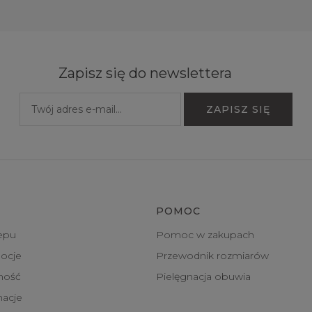
Zapisz się do newslettera
POMOC
epu
Pomoc w zakupach
ocje
Przewodnik rozmiarów
tność
Pielęgnacja obuwia
macje