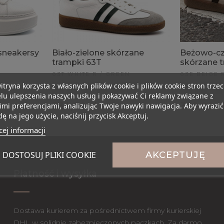
sneakersy
Biało-zielone skórzane
Beżowo-c
trampki 63T
skórzane 
63T WHITE R / GREEN
63E BEIGE 
itryna korzysta z własnych plików cookie i plików cookie stron trzec
41
36
37
38
39
40
41
36
37
38
lu ulepszenia naszych usług i pokazywać Ci reklamy związane z
339,00 zł
339,00 z
mi preferencjami, analizując Twoje nawyki nawigacja. Aby wyrazić
ę na jego użycie, naciśnij przycisk Akceptuj.
ej informacji
DOSTOSUJ PLIKI COOKIE
AKCEPTUJĘ
Płatność i wysyłka
Dostawa kurierem za pośrednictwem firmy kurierskiej
DHL w solidnie zabezpieczonych paczkach. Za darmo