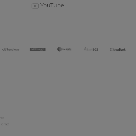
YouTube
ona
 oraz