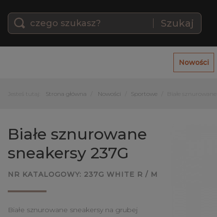
Szukaj
Nowości
Jesteś tutaj:
Strona główna
Nowości
Sportowe
Białe sznurowane
Białe sznurowane
sneakersy 237G
NR KATALOGOWY:
237G WHITE R / M
Białe sznurowane sneakersy na grubej