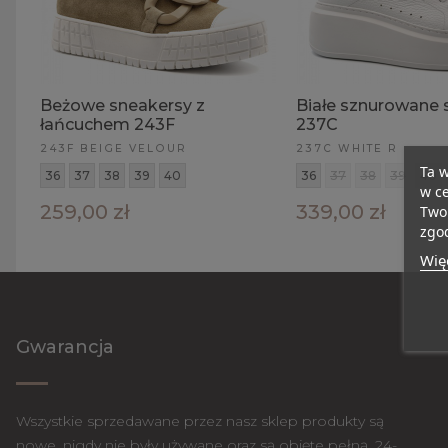
Beżowe sneakersy z
Białe sznurowane 
łańcuchem 243F
237C
243F BEIGE VELOUR
237C WHITE R
Ta w
36
37
38
39
40
36
37
38
39
40
w ce
259,00 zł
339,00 zł
Twoi
zgod
Więc
Gwarancja
Wszystkie sprzedawane przez nasz sklep produkty są
nowe, nigdy nie były używane oraz są objęte pełną, 24-