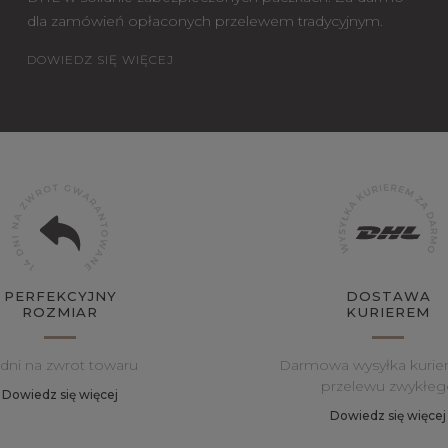
dla zamówień opłaconych przelewem tradycyjnym.
DOWIEDZ SIĘ WIĘCEJ
PERFEKCYJNY
DOSTAWA
ROZMIAR
KURIEREM
 dni na zwrot towaru
Darmowa wysyłka kurie
przelewu zwykłeg
Dowiedz się więcej
Dowiedz się więcej