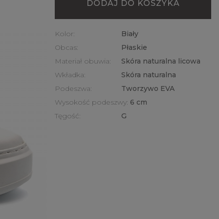
DODAJ DO KOSZYKA
Kolor:
Biały
Obcas:
Płaskie
Materiał obuwia:
Skóra naturalna licowa
Wkładka:
Skóra naturalna
Podeszwa:
Tworzywo EVA
Wysokość podeszwy:
6 cm
Tęgość:
G