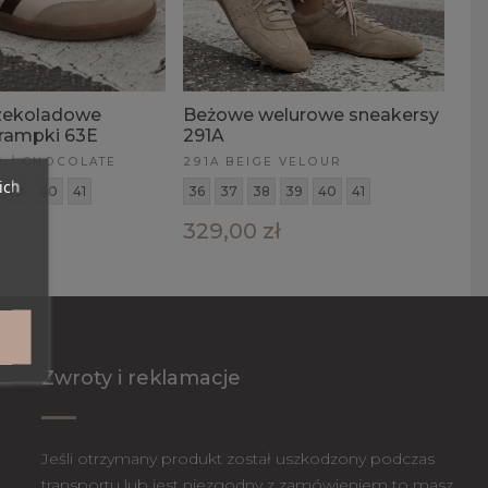
zekoladowe
Beżowe welurowe sneakersy
trampki 63E
291A
R / CHOCOLATE
291A BEIGE VELOUR
ich
39
40
41
36
37
38
39
40
41
ł
329,00 zł
Zwroty i reklamacje
Jeśli otrzymany produkt został uszkodzony podczas
transportu lub jest niezgodny z zamówieniem to masz