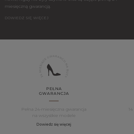
miesięczną gwarancją.
DOWIEDZ SIĘ WIĘCEJ
PEŁNA
GWARANCJA
Pełna 24-miesięczna gwarancja
14
na wszystkie modele
Dowiedz się więcej