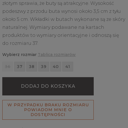
złotym sprawia, że buty są atrakcyjne. Wysokość
podeszwy z przodu buta wynosi około 3,5 cm z tyłu
około 5 cm. Wkładki w butach wykonane są ze skóry
naturalnej. Wymiary podawane na kartach
produktów to wymiary orientacyjne i odnoszą się
do rozmiaru 37.
Wybierz rozmiar
Tablica rozmiarów
36
37
38
39
40
41
DODAJ DO KOSZYKA
W PRZYPADKU BRAKU ROZMIARU
POWIADOM MNIE O
DOSTĘPNOŚCI