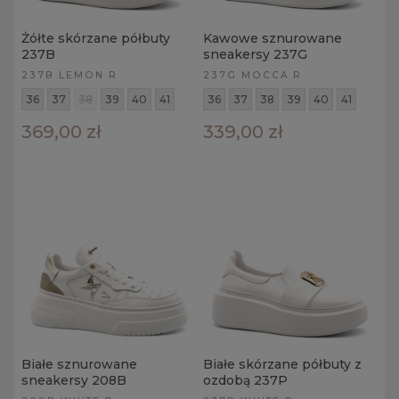
Żółte skórzane półbuty
Kawowe sznurowane
237B
sneakersy 237G
237B LEMON R
237G MOCCA R
36
37
38
39
40
41
36
37
38
39
40
41
369,00 zł
339,00 zł
Białe sznurowane
Białe skórzane półbuty z
sneakersy 208B
ozdobą 237P