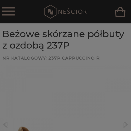
Beżowe skórzane półbuty
z ozdobą 237P
NR KATALOGOWY:
237P CAPPUCCINO R