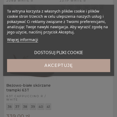
208B WHITE R
237P WHITE R
36
37
38
39
40
36
37
38
39
40
41
Ta witryna korzysta z własnych plików cookie i plików
cookie stron trzecich w celu ulepszenia naszych usług i
279,00 zł
319,00 zł
pokazywać Ci reklamy związane z Twoimi preferencjami,
analizując Twoje nawyki nawigacja. Aby wyrazić zgodę na
jego użycie, naciśnij przycisk Akceptuj.
Więcej informacji
DOSTOSUJ PLIKI COOKIE
AKCEPTUJĘ
Beżowo-białe skórzane
trampki 63T
63T CAPPUCCINO R /
WHITE
36
37
38
39
40
41
339,00 zł