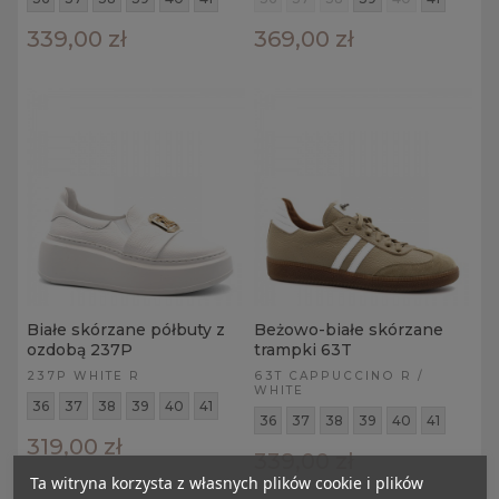
339,00 zł
369,00 zł
Białe skórzane półbuty z
Beżowo-białe skórzane
ozdobą 237P
trampki 63T
237P WHITE R
63T CAPPUCCINO R /
WHITE
36
37
38
39
40
41
36
37
38
39
40
41
319,00 zł
339,00 zł
Ta witryna korzysta z własnych plików cookie i plików