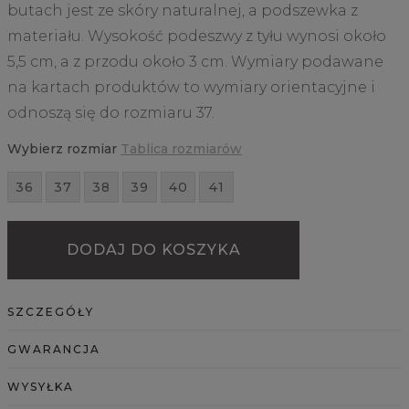
butach jest ze skóry naturalnej, a podszewka z
materiału. Wysokość podeszwy z tyłu wynosi około
5,5 cm, a z przodu około 3 cm. Wymiary podawane
na kartach produktów to wymiary orientacyjne i
odnoszą się do rozmiaru 37.
Wybierz rozmiar
Tablica rozmiarów
36
37
38
39
40
41
DODAJ DO KOSZYKA
SZCZEGÓŁY
GWARANCJA
WYSYŁKA