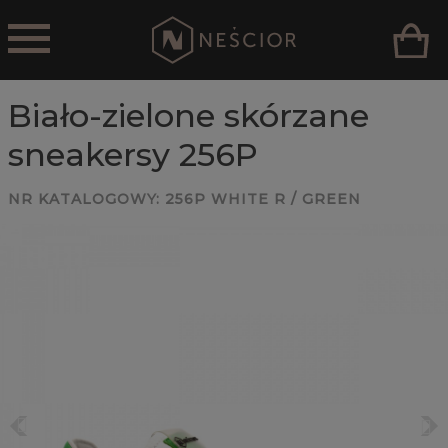
Biało-zielone skórzane
sneakersy 256P
NR KATALOGOWY:
256P WHITE R / GREEN