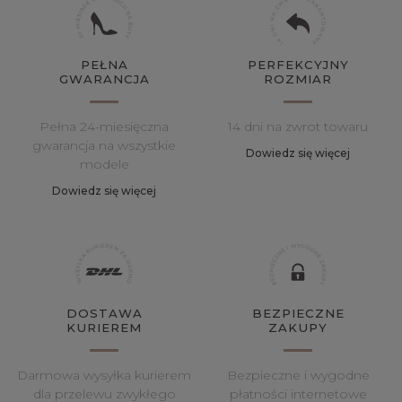
PEŁNA
PERFEKCYJNY
GWARANCJA
ROZMIAR
Pełna 24-miesięczna
14 dni na zwrot towaru
gwarancja na wszystkie
Dowiedz się więcej
modele
Dowiedz się więcej
DOSTAWA
BEZPIECZNE
KURIEREM
ZAKUPY
Darmowa wysyłka kurierem
Bezpieczne i wygodne
dla przelewu zwykłego
płatności internetowe