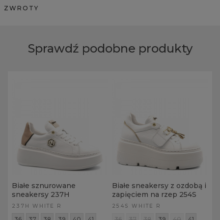
ZWROTY
Sprawdź podobne produkty
Białe sznurowane
Białe sneakersy z ozdobą i
sneakersy 237H
zapięciem na rzep 254S
237H WHITE R
254S WHITE R
36
37
38
39
40
41
36
37
38
39
40
41