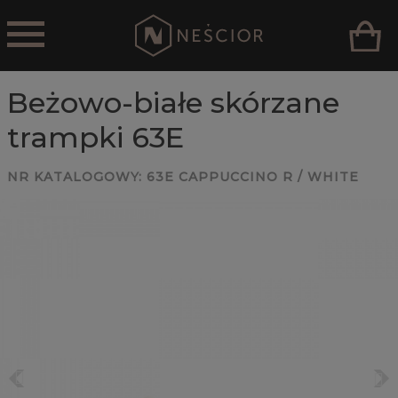
Beżowo-białe skórzane
trampki 63E
NR KATALOGOWY:
63E CAPPUCCINO R / WHITE