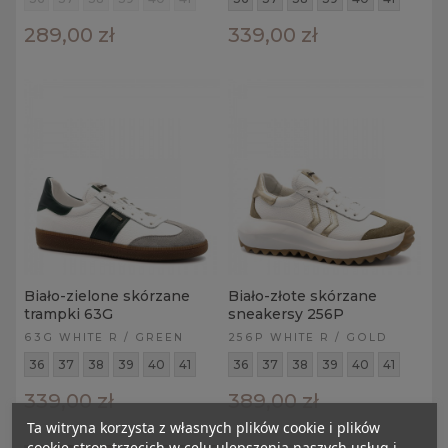
289,00 zł
339,00 zł
Biało-zielone skórzane
Biało-złote skórzane
trampki 63G
sneakersy 256P
63G WHITE R / GREEN
256P WHITE R / GOLD
36
37
38
39
40
41
36
37
38
39
40
41
339,00 zł
389,00 zł
Ta witryna korzysta z własnych plików cookie i plików
cookie stron trzecich w celu ulepszenia naszych usług i