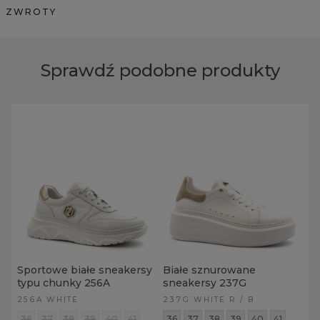
ZWROTY
Sprawdź podobne produkty
Sportowe białe sneakersy
Białe sznurowane
typu chunky 256A
sneakersy 237G
256A WHITE
237G WHITE R / B
36
37
38
39
40
41
36
37
38
39
40
41