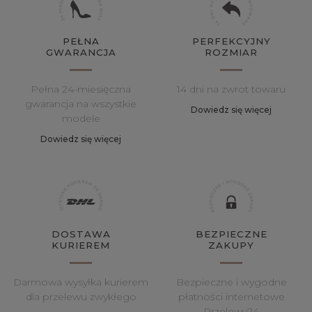
PEŁNA
PERFEKCYJNY
GWARANCJA
ROZMIAR
Pełna 24-miesięczna
14 dni na zwrot towaru
gwarancja na wszystkie
Dowiedz się więcej
modele
Dowiedz się więcej
DOSTAWA
BEZPIECZNE
KURIEREM
ZAKUPY
Darmowa wysyłka kurierem
Bezpieczne i wygodne
dla przelewu zwykłego
płatności internetowe
Przelewy24