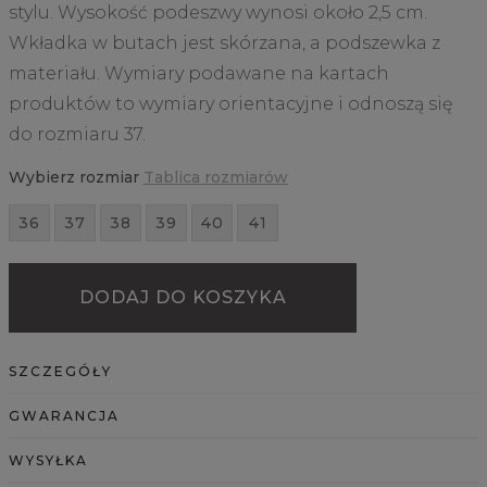
stylu. Wysokość podeszwy wynosi około 2,5 cm.
Wkładka w butach jest skórzana, a podszewka z
materiału. Wymiary podawane na kartach
produktów to wymiary orientacyjne i odnoszą się
do rozmiaru 37.
Wybierz rozmiar
Tablica rozmiarów
36
37
38
39
40
41
DODAJ DO KOSZYKA
SZCZEGÓŁY
GWARANCJA
WYSYŁKA