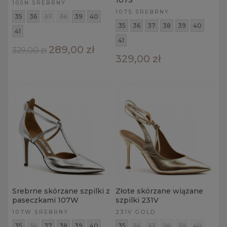
107S
105N SREBRNY
107S SREBRNY
35
36
37
38
39
40
35
36
37
38
39
40
41
41
289,00 zł
329,00 zł
329,00 zł
Srebrne skórzane szpilki z
Złote skórzane wiązane
paseczkami 107W
szpilki 231V
107W SREBRNY
231V GOLD
35
36
37
38
39
40
35
36
37
38
39
40