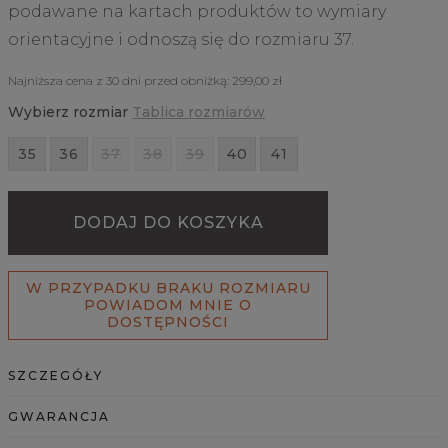
podawane na kartach produktów to wymiary
orientacyjne i odnoszą się do rozmiaru 37.
Najniższa cena z 30 dni przed obniżką:
299,00 zł
Wybierz rozmiar
Tablica rozmiarów
35
36
37
38
39
40
41
DODAJ DO KOSZYKA
W PRZYPADKU BRAKU ROZMIARU
POWIADOM MNIE O
DOSTĘPNOŚCI
SZCZEGÓŁY
GWARANCJA