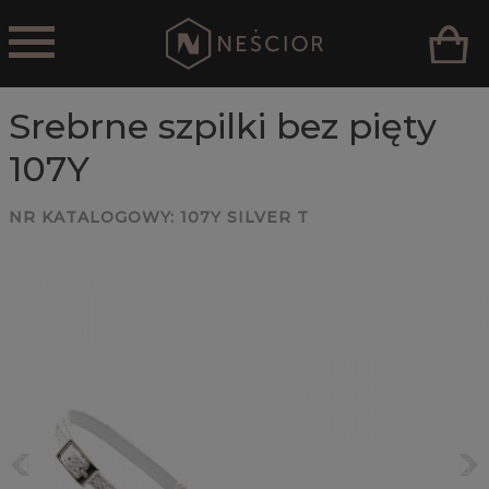
Srebrne szpilki bez pięty
107Y
NR KATALOGOWY:
107Y SILVER T