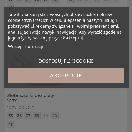
41
259,00 zł
299,00 zł
Ta witryna korzysta z własnych plików cookie i plików
309,00 zł
cookie stron trzecich w celu ulepszenia naszych usług i
pokazywać Ci reklamy związane z Twoimi preferencjami,
analizując Twoje nawyki nawigacja. Aby wyrazić zgodę na
jego użycie, naciśnij przycisk Akceptuj.
Więcej informacji
DOSTOSUJ PLIKI COOKIE
AKCEPTUJĘ
Złote szpilki bez pięty
107Y
107Y GOLD T
35
36
37
38
39
40
41