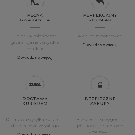
PEŁNA
PERFEKCYJNY
GWARANCJA
ROZMIAR
Pełna 24-miesięczna
14 dni na zwrot towaru
gwarancja na wszystkie
Dowiedz się więcej
modele
Dowiedz się więcej
DOSTAWA
BEZPIECZNE
KURIEREM
ZAKUPY
Darmowa wysyłka kurierem
Bezpieczne i wygodne
dla przelewu zwykłego
płatności internetowe
Przelewy24
Dowiedz się więcej