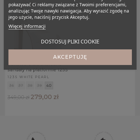
pokazywać Ci reklamy związane z Twoimi preferencjami,
analizując Twoje nawyki nawigacja. Aby wyrazić zgodę na
jego użycie, naciśnij przycisk Akceptuj.
Więcej informacji
DOSTOSUJ PLIKI COOKIE
AKCEPTUJĘ
Perłowo-białe skórzane
sandały na platformie 123S
123S WHITE PEARL
36
37
38
39
40
279,00 zł
349,00 zł