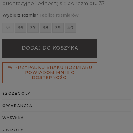
orientacyjne i odnoszą się do rozmiaru 37.
Wybierz rozmiar
Tablica rozmiarów
35
36
37
38
39
40
DODAJ DO KOSZYKA
W PRZYPADKU BRAKU ROZMIARU
POWIADOM MNIE O
DOSTĘPNOŚCI
SZCZEGÓŁY
GWARANCJA
WYSYŁKA
ZWROTY