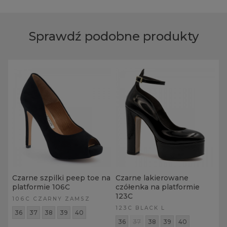
Sprawdź podobne produkty
Czarne szpilki peep toe na
Czarne lakierowane
platformie 106C
czółenka na platformie
123C
106C CZARNY ZAMSZ
123C BLACK L
36
37
38
39
40
36
37
38
39
40