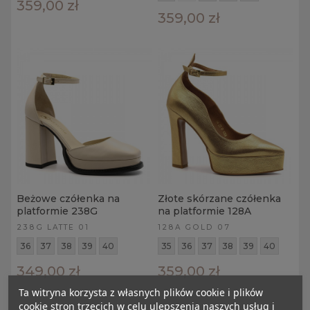
359,00 zł
359,00 zł
Beżowe czółenka na
Złote skórzane czółenka
platformie 238G
na platformie 128A
238G LATTE 01
128A GOLD 07
36
37
38
39
40
35
36
37
38
39
40
349,00 zł
359,00 zł
Ta witryna korzysta z własnych plików cookie i plików
cookie stron trzecich w celu ulepszenia naszych usług i