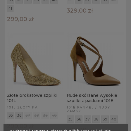
41
329,00 zł
299,00 zł
Złote brokatowe szpilki
Rude skórzane wysokie
101L
szpilki z paskami 101E
101L ZŁOTY PA
101E KARMEL / RUDY
ZAMSZ
35
36
37
38
39
40
35
36
37
38
39
40
299,00 zł
329,00 zł