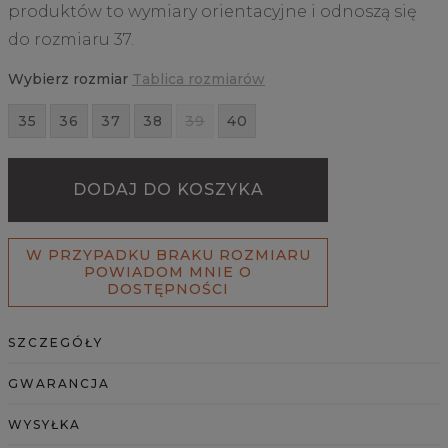
produktów to wymiary orientacyjne i odnoszą się
do rozmiaru 37.
Wybierz rozmiar
Tablica rozmiarów
35
36
37
38
39
40
DODAJ DO KOSZYKA
W PRZYPADKU BRAKU ROZMIARU
POWIADOM MNIE O
DOSTĘPNOŚCI
SZCZEGÓŁY
GWARANCJA
WYSYŁKA