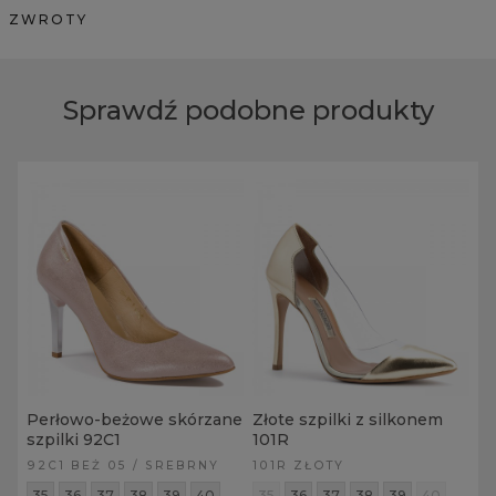
ZWROTY
Sprawdź podobne produkty
Perłowo-beżowe skórzane
Złote szpilki z silkonem
szpilki 92C1
101R
92C1 BEŻ 05 / SREBRNY
101R ZŁOTY
35
36
37
38
39
40
35
36
37
38
39
40