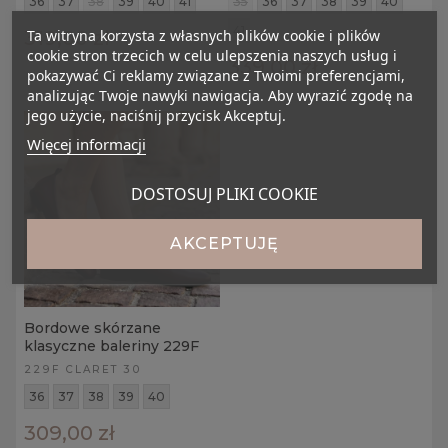
36
37
38
39
40
41
35
36
37
38
39
40
41
319,00 zł
Ta witryna korzysta z własnych plików cookie i plików
cookie stron trzecich w celu ulepszenia naszych usług i
339,00 zł
pokazywać Ci reklamy związane z Twoimi preferencjami,
analizując Twoje nawyki nawigacja. Aby wyrazić zgodę na
jego użycie, naciśnij przycisk Akceptuj.
Więcej informacji
DOSTOSUJ PLIKI COOKIE
AKCEPTUJĘ
Bordowe skórzane
klasyczne baleriny 229F
229F CLARET 30
36
37
38
39
40
309,00 zł