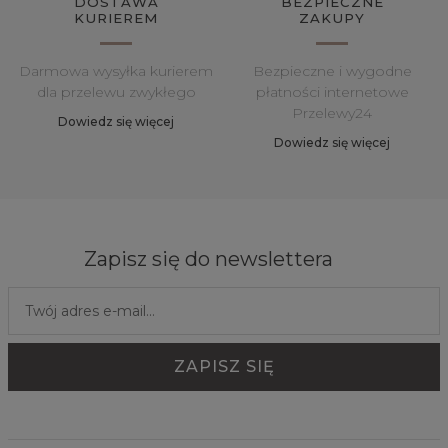
DOSTAWA
BEZPIECZNE
KURIEREM
ZAKUPY
Darmowa wysyłka kurierem
Bezpieczne i wygodne
dla przelewu zwykłego
płatności internetowe
Przelewy24
Dowiedz się więcej
Dowiedz się więcej
Zapisz się do newslettera