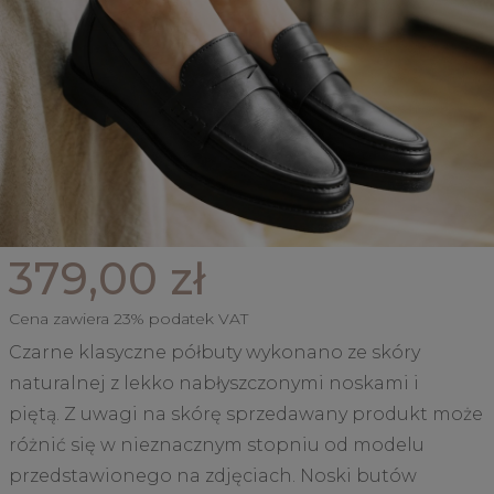
379,00 zł
Cena zawiera 23% podatek VAT
Czarne klasyczne półbuty wykonano ze skóry
naturalnej z lekko nabłyszczonymi noskami i
piętą. Z uwagi na skórę sprzedawany produkt może
różnić się w nieznacznym stopniu od modelu
przedstawionego na zdjęciach. Noski butów