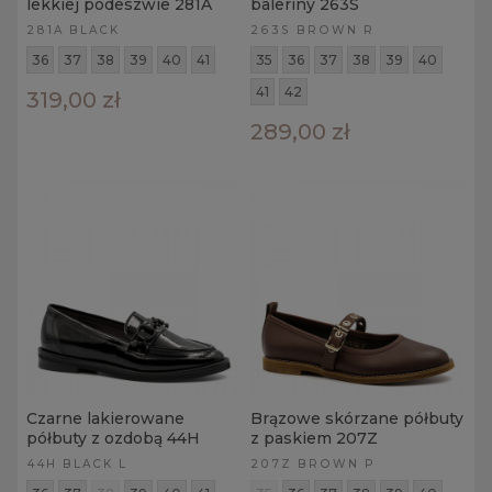
lekkiej podeszwie 281A
baleriny 263S
281A BLACK
263S BROWN R
36
37
38
39
40
41
35
36
37
38
39
40
41
42
319,00 zł
289,00 zł
Czarne lakierowane
Brązowe skórzane półbuty
półbuty z ozdobą 44H
z paskiem 207Z
44H BLACK L
207Z BROWN P