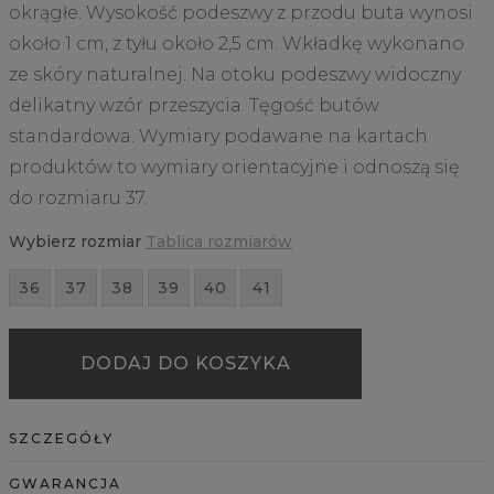
okrągłe. Wysokość podeszwy z przodu buta wynosi
około 1 cm, z tyłu około 2,5 cm. Wkładkę wykonano
ze skóry naturalnej. Na otoku podeszwy widoczny
delikatny wzór przeszycia. Tęgość butów
standardowa. Wymiary podawane na kartach
produktów to wymiary orientacyjne i odnoszą się
do rozmiaru 37.
Wybierz rozmiar
Tablica rozmiarów
36
37
38
39
40
41
DODAJ DO KOSZYKA
SZCZEGÓŁY
GWARANCJA