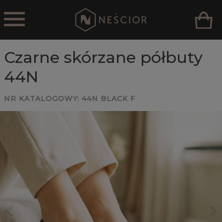
Czarne skórzane półbuty
44N
NR KATALOGOWY:
44N BLACK F