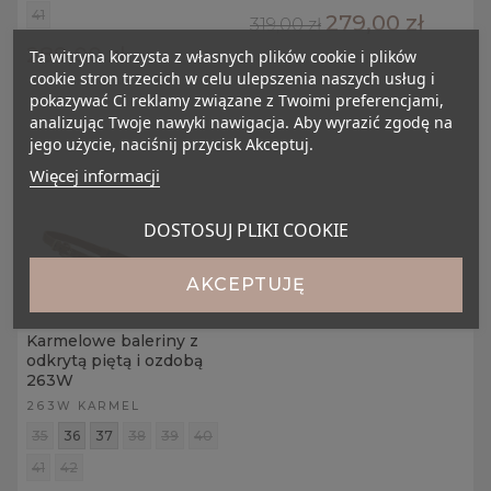
41
279,00 zł
319,00 zł
289,00 zł
Ta witryna korzysta z własnych plików cookie i plików
cookie stron trzecich w celu ulepszenia naszych usług i
pokazywać Ci reklamy związane z Twoimi preferencjami,
analizując Twoje nawyki nawigacja. Aby wyrazić zgodę na
jego użycie, naciśnij przycisk Akceptuj.
Więcej informacji
DOSTOSUJ PLIKI COOKIE
AKCEPTUJĘ
Karmelowe baleriny z
odkrytą piętą i ozdobą
263W
263W KARMEL
35
36
37
38
39
40
41
42