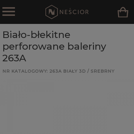
Biało-błekitne
perforowane baleriny
263A
NR KATALOGOWY:
263A BIAŁY 3D / SREBRNY