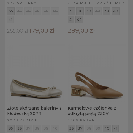
77Z SREBRNY
263A MULTIC Z26 / LEMON
35
36
37
38
39
40
35
36
37
38
39
40
41
41
42
179,00 zł
289,00 zł
289,00 zł
Złote skórzane baleriny z
Karmelowe czółenka z
kłódeczką 207R
odkrytą piętą 230V
207R ZŁOTY P
230V KARMEL
35
36
37
38
39
40
36
37
38
39
40
41