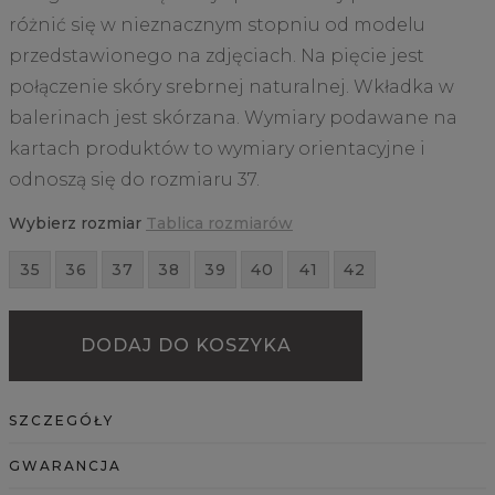
różnić się w nieznacznym stopniu od modelu
przedstawionego na zdjęciach. Na pięcie jest
połączenie skóry srebrnej naturalnej. Wkładka w
balerinach jest skórzana. Wymiary podawane na
kartach produktów to wymiary orientacyjne i
odnoszą się do rozmiaru 37.
Wybierz rozmiar
Tablica rozmiarów
35
36
37
38
39
40
41
42
DODAJ DO KOSZYKA
SZCZEGÓŁY
GWARANCJA