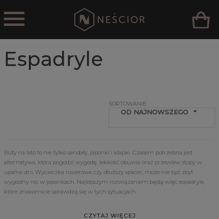
Espadryle
SORTOWANIE:
OD NAJNOWSZEGO
OD NAJNOWSZEGO
Buty na lato to nie tylko sandały, japonki i klapki. Czasem potrzebna jest
alternatywa, która pogodzi wygodę, lekkość obuwia oraz przewiew stopy w
PRICE: LOWEST FIRST
upalne dni. Wycieczka rowerowa czy dłuższy spacer, może nie być zbyt
wygodny np. w japonkach. Najlepszym rozwiązaniem będą więc espadryle,
PRICE: HIGHEST FIRST
które znakomicie sprawdzą się w tych sytuacjach.
CZYTAJ WIĘCEJ