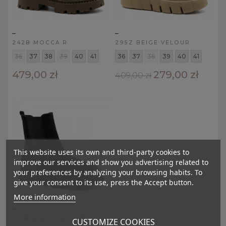
_
_
242B MOCCA R
295Z BEIGE VELOUR
36
37
38
39
40
41
36
37
38
39
40
41
479,00 zł
279,00 zł
409,00 zł
This website uses its own and third-party cookies to
improve our services and show you advertising related to
your preferences by analyzing your browsing habits. To
give your consent to its use, press the Accept button.
More information
_
251B BLACK VELOUR
CUSTOMIZE COOKIES