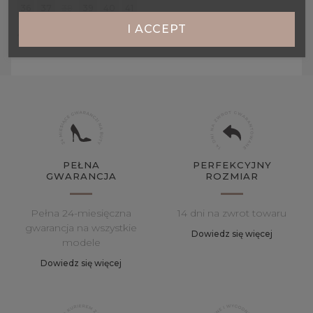
36
37
38
39
40
41
I ACCEPT
419,00 zł
PEŁNA
PERFEKCYJNY
GWARANCJA
ROZMIAR
Pełna 24-miesięczna
14 dni na zwrot towaru
gwarancja na wszystkie
Dowiedz się więcej
modele
Dowiedz się więcej