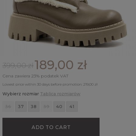
189,00 zł
399,00 zł
Cena zawiera 23% podatek VAT
Lowest price within 30 days before promotion:
219,00 zł
Wybierz rozmiar
Tablica rozmiarów
36
37
38
39
40
41
ADD TO CART