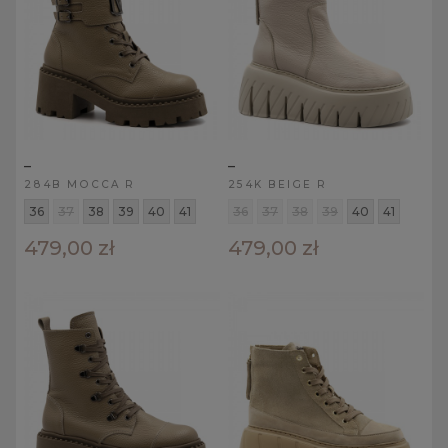
_
_
284B MOCCA R
254K BEIGE R
36
37
38
39
40
41
36
37
38
39
40
41
479,00 zł
479,00 zł