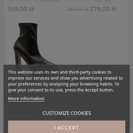
359,00 zł
279,00 zł
349,00 zł
This website uses its own and third-party cookies to
improve our services and show you advertising related to
your preferences by analyzing your browsing habits. To
_
give your consent to its use, press the Accept button.
128L BLACK
More information
35
36
37
38
39
40
349,00 zł
CUSTOMIZE COOKIES
I ACCEPT