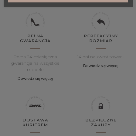
PEŁNA
PERFEKCYJNY
GWARANCJA
ROZMIAR
Pełna 24-miesięczna
14 dni na zwrot towaru
gwarancja na wszystkie
Dowiedz się więcej
modele
Dowiedz się więcej
DOSTAWA
BEZPIECZNE
KURIEREM
ZAKUPY