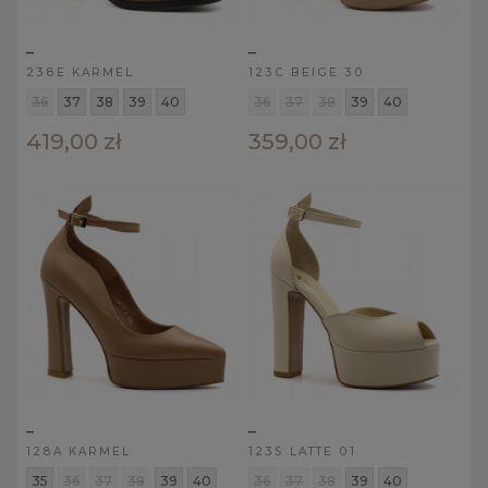
_
_
238E KARMEL
123C BEIGE 30
36
37
38
39
40
36
37
38
39
40
419,00 zł
359,00 zł
_
_
128A KARMEL
123S LATTE 01
35
36
37
38
39
40
36
37
38
39
40