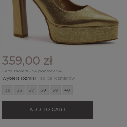
359,00 zł
Cena zawiera 23% podatek VAT
Wybierz rozmiar
Tablica rozmiarów
35
36
37
38
39
40
ADD TO CART