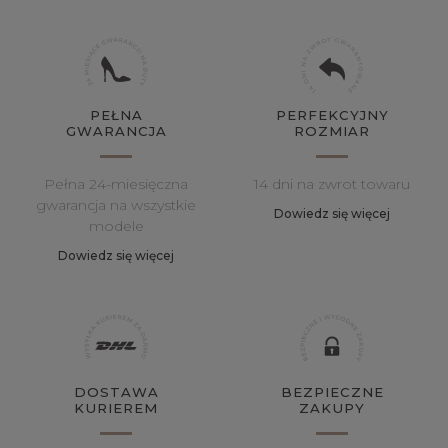
PEŁNA
PERFEKCYJNY
GWARANCJA
ROZMIAR
Pełna 24-miesięczna
14 dni na zwrot towaru
gwarancja na wszystkie
Dowiedz się więcej
modele
Dowiedz się więcej
DOSTAWA
BEZPIECZNE
KURIEREM
ZAKUPY