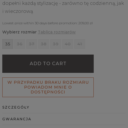
dopełni każdą stylizację - zarówno tę codzienną, jak
i wieczorową.
Lowest price within 30 days before promotion:
209,00 zł
Wybierz rozmiar
Tablica rozmiarów
35
36
37
38
39
40
41
ADD TO CART
W PRZYPADKU BRAKU ROZMIARU
POWIADOM MNIE O
DOSTĘPNOŚCI
SZCZEGÓŁY
GWARANCJA