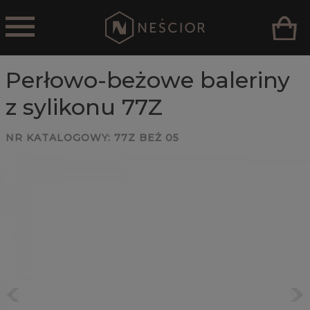
Perłowo-beżowe baleriny
z sylikonu 77Z
NR KATALOGOWY:
77Z BEŻ 05