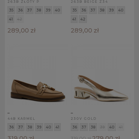
263B ZŁOTY P
263B BEIGE Z34
35
36
37
38
39
40
35
36
37
38
39
40
41
42
41
42
289,00 zł
289,00 zł
_
_
44B KARMEL
230V GOLD
36
37
38
39
40
41
36
37
38
39
40
41
319,00 zł
279,00 zł
319,00 zł