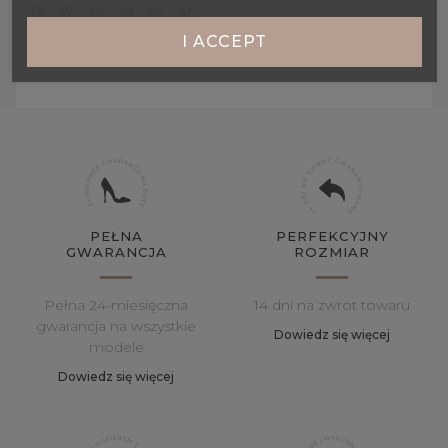
36
37
38
39
40
41
I ACCEPT
319,00 zł
389,00 zł
PEŁNA
PERFEKCYJNY
GWARANCJA
ROZMIAR
Pełna 24-miesięczna
14 dni na zwrot towaru
gwarancja na wszystkie
Dowiedz się więcej
modele
Dowiedz się więcej