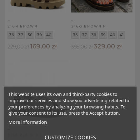
_
_
216H BROWN
216G BROWN P
36
37
38
39
40
36
37
38
39
40
41
169,00 zł
329,00 zł
229,00 zł
399,00 zł
This website uses its own and third-party cookies to
improve our services and show you advertising related to
your preferences by analyzing your browsing habits. To
give your consent to its use, press the Accept button.
More information
_
216X BLACK 30
CUSTOMIZE COOKIES