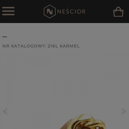
_
NR KATALOGOWY:
216L KARMEL