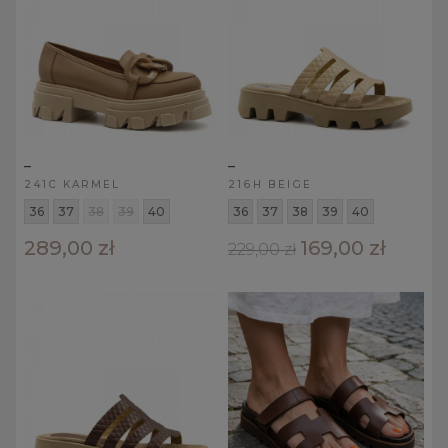
_
_
241C KARMEL
216H BEIGE
36
37
38
39
40
36
37
38
39
40
289,00 zł
169,00 zł
229,00 zł