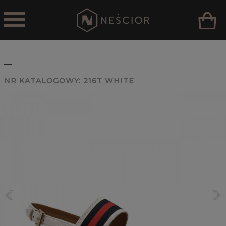
_
NR KATALOGOWY:
216T WHITE