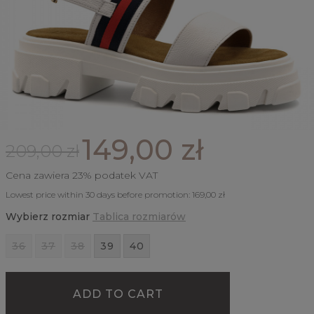
149,00 zł
209,00 zł
Cena zawiera 23% podatek VAT
Lowest price within 30 days before promotion:
169,00 zł
Wybierz rozmiar
Tablica rozmiarów
36
37
38
39
40
ADD TO CART