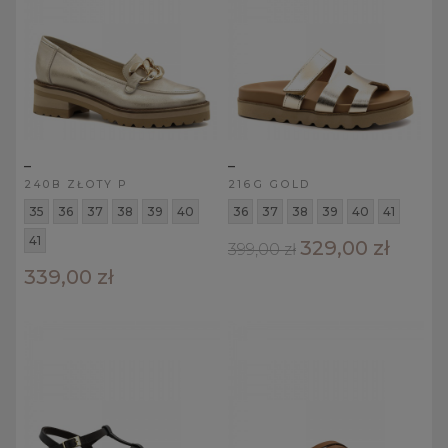
_
_
240B ZŁOTY P
216G GOLD
35
36
37
38
39
40
36
37
38
39
40
41
41
329,00 zł
399,00 zł
339,00 zł