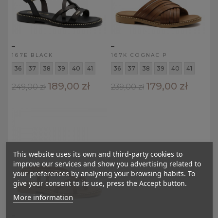
_
_
167E BLACK
167K COGNAC P
36
37
38
39
40
41
36
37
38
39
40
41
189,00 zł
179,00 zł
249,00 zł
239,00 zł
This website uses its own and third-party cookies to
improve our services and show you advertising related to
your preferences by analyzing your browsing habits. To
give your consent to its use, press the Accept button.
More information
_