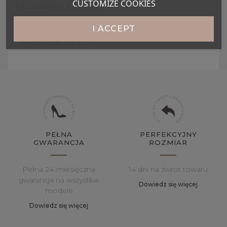
CUSTOMIZE COOKIES
167C COGNAC P
36
37
38
39
40
41
I ACCEPT
189,00 zł
249,00 zł
PEŁNA
PERFEKCYJNY
GWARANCJA
ROZMIAR
Pełna 24-miesięczna
14 dni na zwrot towaru
gwarancja na wszystkie
Dowiedz się więcej
modele
Dowiedz się więcej