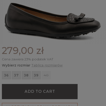
279,00 zł
Cena zawiera 23% podatek VAT
Wybierz rozmiar
Tablica rozmiarów
36
37
38
39
40
ADD TO CART