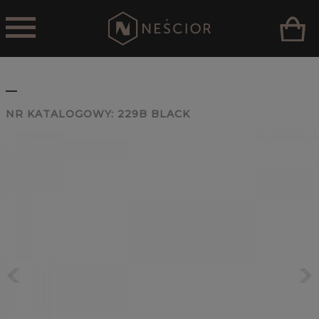
_
NR KATALOGOWY:
229B BLACK