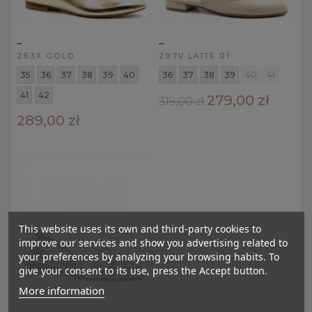
_
_
263X GOLD
297V LATTE 01
35
36
37
38
39
40
36
37
38
39
40
41
41
42
279,00 zł
319,00 zł
289,00 zł
This website uses its own and third-party cookies to
improve our services and show you advertising related to
your preferences by analyzing your browsing habits. To
give your consent to its use, press the Accept button.
More information
_