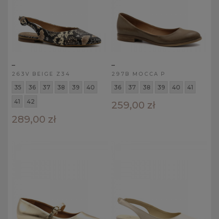
_
_
263V BEIGE Z34
297B MOCCA P
35
36
37
38
39
40
36
37
38
39
40
41
41
42
259,00 zł
289,00 zł