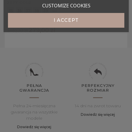
207Y GOLD
CUSTOMIZE COOKIES
35
36
37
38
39
40
41
I ACCEPT
279,00 zł
349,00 zł
PEŁNA
PERFEKCYJNY
GWARANCJA
ROZMIAR
Pełna 24-miesięczna
14 dni na zwrot towaru
gwarancja na wszystkie
Dowiedz się więcej
modele
Dowiedz się więcej