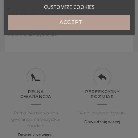
CUSTOMIZE COOKIES
_
297V OCELOT
I ACCEPT
36
37
38
39
40
41
279,00 zł
319,00 zł
PEŁNA
PERFEKCYJNY
GWARANCJA
ROZMIAR
Pełna 24-miesięczna
14 dni na zwrot towaru
gwarancja na wszystkie
Dowiedz się więcej
modele
Dowiedz się więcej