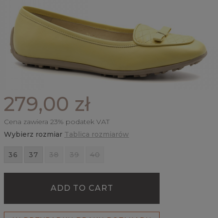
279,00 zł
Cena zawiera 23% podatek VAT
Wybierz rozmiar
Tablica rozmiarów
36
37
38
39
40
ADD TO CART