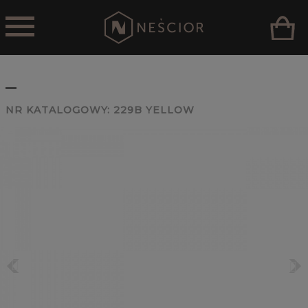
_
NR KATALOGOWY:
229B YELLOW