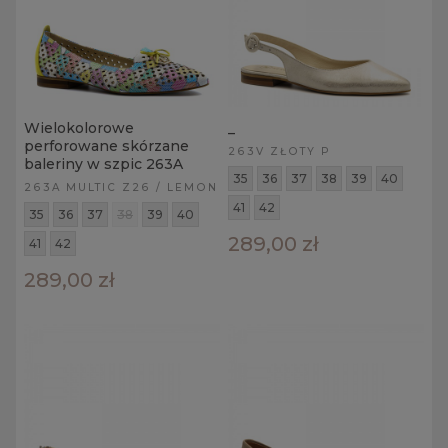
Wielokolorowe
_
perforowane skórzane
263V ZŁOTY P
baleriny w szpic 263A
35
36
37
38
39
40
263A MULTIC Z26 / LEMON
41
42
35
36
37
38
39
40
289,00 zł
41
42
289,00 zł