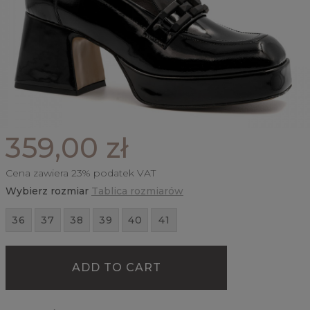
359,00 zł
Cena zawiera 23% podatek VAT
Wybierz rozmiar
Tablica rozmiarów
36
37
38
39
40
41
ADD TO CART