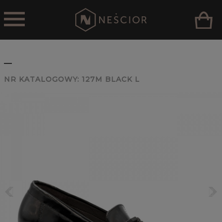
_
NR KATALOGOWY:
127M BLACK L