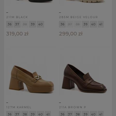
_
_
211M BLACK
285M BEIGE VELOUR
36
37
38
39
40
36
37
38
39
40
41
319,00 zł
299,00 zł
_
_
127M KARMEL
211A BROWN P
36
37
38
39
40
41
36
37
38
39
40
41