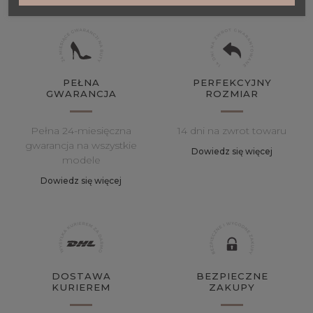
PEŁNA
PERFEKCYJNY
GWARANCJA
ROZMIAR
Pełna 24-miesięczna
14 dni na zwrot towaru
gwarancja na wszystkie
Dowiedz się więcej
modele
Dowiedz się więcej
DOSTAWA
BEZPIECZNE
KURIEREM
ZAKUPY