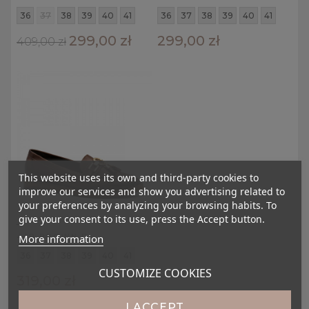
36
37
38
39
40
41
36
37
38
39
40
41
299,00 zł
299,00 zł
409,00 zł
This website uses its own and third-party cookies to
improve our services and show you advertising related to
your preferences by analyzing your browsing habits. To
give your consent to its use, press the Accept button.
_
More information
44B BROWN P
36
37
38
39
40
41
CUSTOMIZE COOKIES
319,00 zł
I ACCEPT