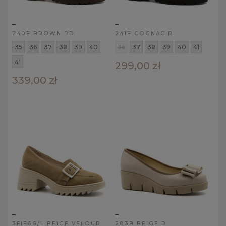
_
_
240E BROWN RD
241E COGNAC R
35
36
37
38
39
40
36
37
38
39
40
41
41
299,00 zł
339,00 zł
_
_
3FIF66/L BEIGE VELOUR
283B BEIGE R