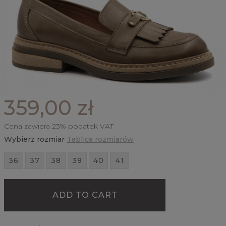
359,00 zł
Cena zawiera 23% podatek VAT
Wybierz rozmiar
Tablica rozmiarów
36
37
38
39
40
41
ADD TO CART