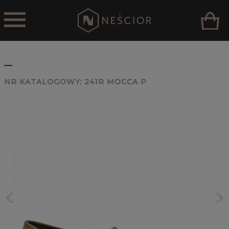
_
NR KATALOGOWY:
241R MOCCA P