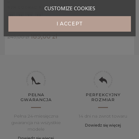
_
CUSTOMIZE COOKIES
82H COGNAC P
35
36
37
38
39
40
I ACCEPT
41
189,00 zł
249,00 zł
PEŁNA
PERFEKCYJNY
GWARANCJA
ROZMIAR
Pełna 24-miesięczna
14 dni na zwrot towaru
gwarancja na wszystkie
Dowiedz się więcej
modele
Dowiedz się więcej