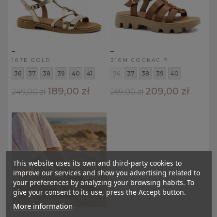
_
_
167E GOLD
216M COGNAC P
36
37
38
39
40
41
36
37
38
39
40
189,00 zł
209,00 zł
249,00 zł
269,00 zł
This website uses its own and third-party cookies to
improve our services and show you advertising related to
your preferences by analyzing your browsing habits. To
give your consent to its use, press the Accept button.
More information