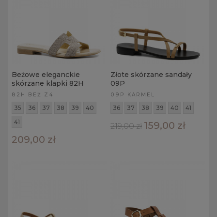
Beżowe eleganckie
Złote skórzane sandały
skórzane klapki 82H
09P
82H BEŻ Z4
09P KARMEL
35
36
37
38
39
40
36
37
38
39
40
41
41
159,00 zł
219,00 zł
209,00 zł