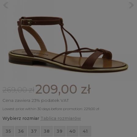
209,00 zł
269,00 zł
Cena zawiera 23% podatek VAT
Lowest price within 30 days before promotion:
229,00 zł
Wybierz rozmiar
Tablica rozmiarów
35
36
37
38
39
40
41