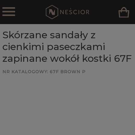
Skórzane sandały z
cienkimi paseczkami
zapinane wokół kostki 67F
NR KATALOGOWY:
67F BROWN P