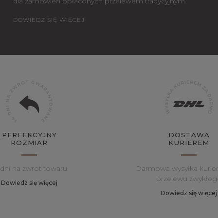
dla zamówień opłaconych przelewem tradycyjnym.
DOWIEDZ SIĘ WIĘCEJ
PERFEKCYJNY
DOSTAWA
ROZMIAR
KURIEREM
 dni na zwrot towaru
Darmowa wysyłka kurie
przelewu zwykłeg
Dowiedz się więcej
Dowiedz się więcej