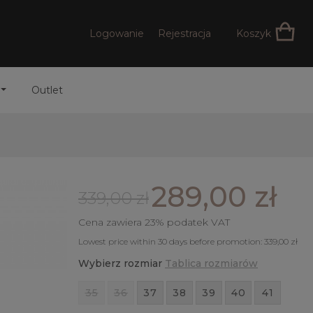
Logowanie
Rejestracja
Koszyk
Outlet
289,00 zł
339,00 zł
Cena zawiera 23% podatek VAT
Lowest price within 30 days before promotion:
339,00 zł
Wybierz rozmiar
Tablica rozmiarów
35
36
37
38
39
40
41