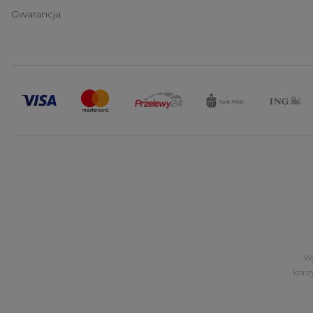
Gwarancja
Wy
korz