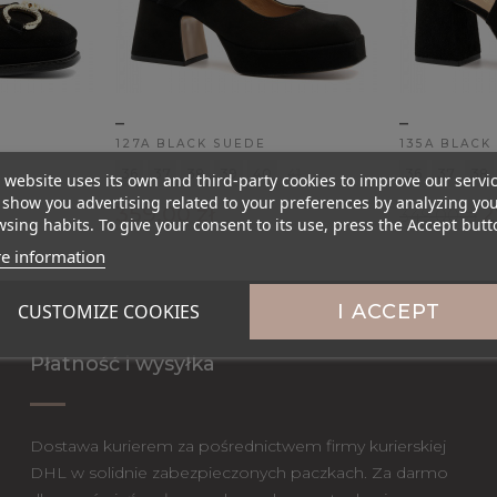
_
_
127A BLACK SUEDE
135A BLACK
36
37
38
39
40
41
36
37
38
 website uses its own and third-party cookies to improve our servi
show you advertising related to your preferences by analyzing yo
359,00 zł
2
349,00 zł
sing habits. To give your consent to its use, press the Accept butt
e information
CUSTOMIZE COOKIES
I ACCEPT
Płatność i wysyłka
Dostawa kurierem za pośrednictwem firmy kurierskiej
DHL w solidnie zabezpieczonych paczkach. Za darmo