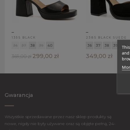
_
_
135S BLACK
238S BLACK SUEDE
36
37
38
39
40
36
37
38
39
40
This
and 
299,00 zł
349,00 zł
369,00 zł
brow
Mor
Gwarancja
Wszystkie sprzedawane przez nasz sklep produkty są
nowe, nigdy nie były używane oraz są objęte pełną, 24-