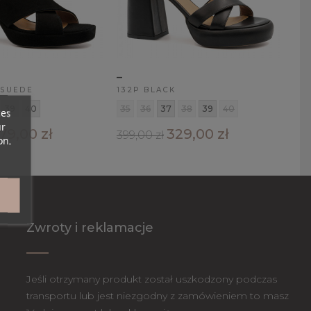
_
 SUEDE
132P BLACK
39
40
35
36
37
38
39
40
ces
ur
79,00 zł
329,00 zł
399,00 zł
on.
Zwroty i reklamacje
Jeśli otrzymany produkt został uszkodzony podczas
transportu lub jest niezgodny z zamówieniem to masz