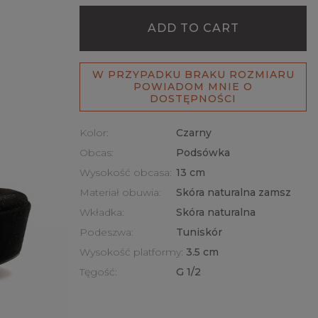
ADD TO CART
W PRZYPADKU BRAKU ROZMIARU
POWIADOM MNIE O
DOSTĘPNOŚCI
Kolor:
Czarny
Obcas:
Podsówka
Wysokość obcasa:
13 cm
Materiał obuwia:
Skóra naturalna zamsz
Wkładka:
Skóra naturalna
Podeszwa:
Tuniskór
Wysokość platformy:
3.5 cm
Tęgość:
G 1/2