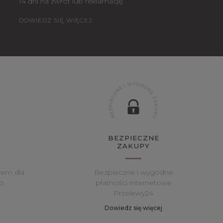
14 dni na zwrot lub reklamację.
DOWIEDZ SIĘ WIĘCEJ
BEZPIECZNE
ZAKUPY
rem dla
Bezpieczne i wygodne
o
płatności internetowe
Przelewy24
Dowiedz się więcej