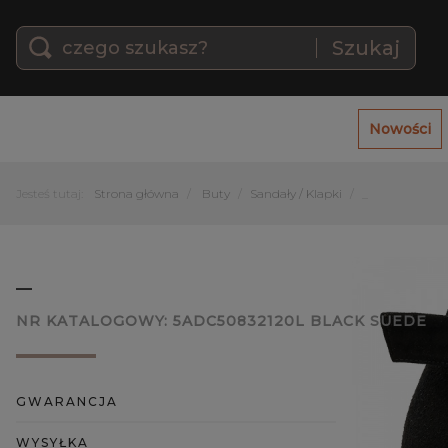
Szukaj
Nowości
Jesteś tutaj:
Strona główna
Buty
Sandały / Klapki
_
_
NR KATALOGOWY:
5ADC50832120L BLACK SUEDE
GWARANCJA
WYSYŁKA