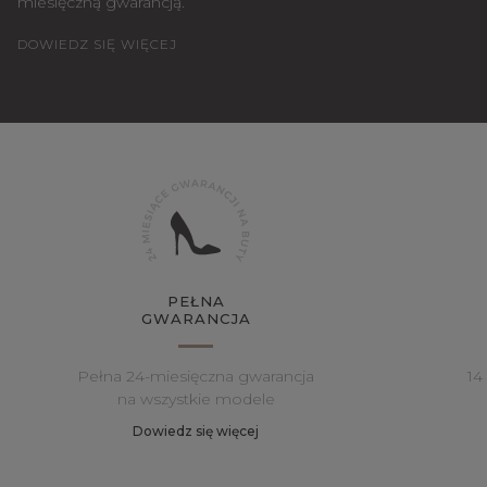
miesięczną gwarancją.
DOWIEDZ SIĘ WIĘCEJ
PEŁNA
GWARANCJA
Pełna 24-miesięczna gwarancja
14
na wszystkie modele
Dowiedz się więcej