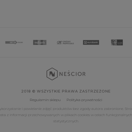
2018 © WSZYSTKIE PRAWA ZASTRZEŻONE
Regulamin sklepu
Polityka prywatności
korzystanie i powielanie zdjęć produktów bez zgody autora zabronione. Str
ysta z informacji przechowywanych w plikach cookies w celach funkcjonalnych
statystycznych.