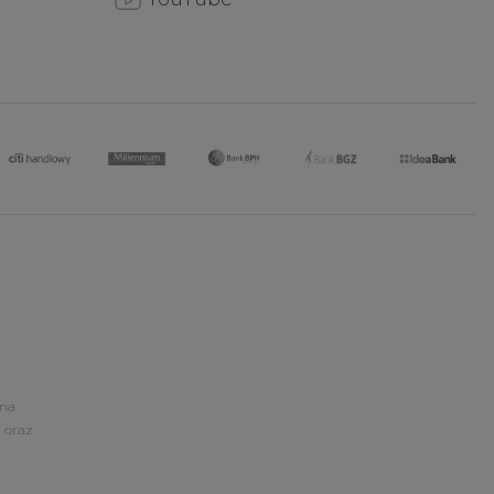
ona
 oraz