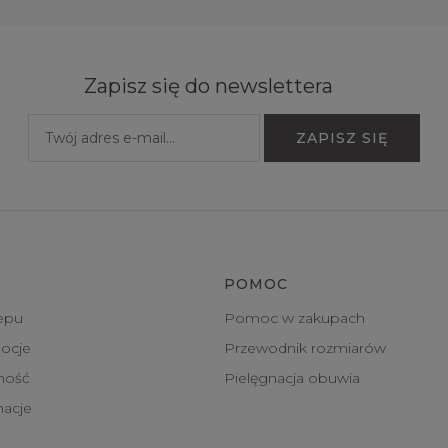
Zapisz się do newslettera
POMOC
epu
Pomoc w zakupach
ocje
Przewodnik rozmiarów
tność
Pielęgnacja obuwia
macje